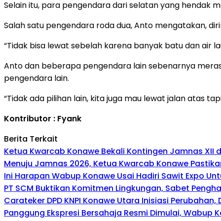
Selain itu, para pengendara dari selatan yang hendak m
Salah satu pengendara roda dua, Anto mengatakan, dirin
“Tidak bisa lewat sebelah karena banyak batu dan air la
Anto dan beberapa pengendara lain sebenarnya merasa
pengendara lain.
“Tidak ada pilihan lain, kita juga mau lewat jalan atas ta
Kontributor : Fyank
Berita Terkait
Ketua Kwarcab Konawe Bekali Kontingen Jamnas XII den
Menuju Jamnas 2026, Ketua Kwarcab Konawe Pastikan
Ini Harapan Wabup Konawe Usai Hadiri Sawit Expo Unt
PT SCM Buktikan Komitmen Lingkungan, Sabet Penghar
Carateker DPD KNPI Konawe Utara Inisiasi Perubahan
Panggung Ekspresi Bersahaja Resmi Dimulai, Wabup K