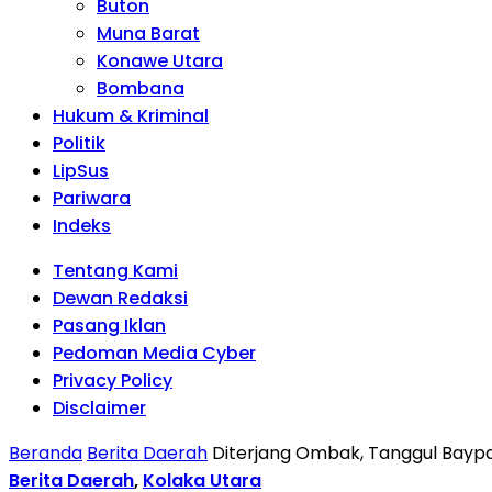
Buton
Muna Barat
Konawe Utara
Bombana
Hukum & Kriminal
Politik
LipSus
Pariwara
Indeks
Tentang Kami
Dewan Redaksi
Pasang Iklan
Pedoman Media Cyber
Privacy Policy
Disclaimer
Beranda
Berita Daerah
Diterjang Ombak, Tanggul Baypa
Berita Daerah
,
Kolaka Utara