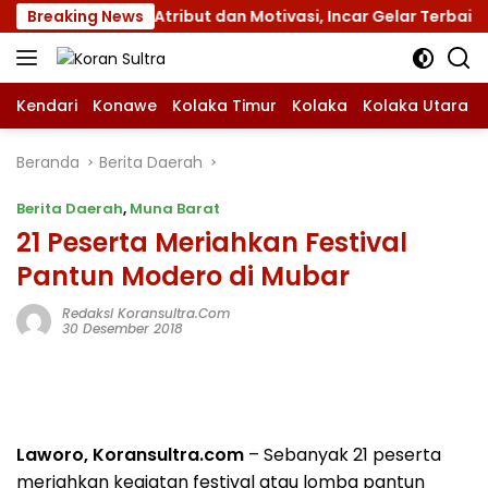
Langsung
 XII dengan Atribut dan Motivasi, Incar Gelar Terbaik di Su
Breaking News
ke
konten
Kendari
Konawe
Kolaka Timur
Kolaka
Kolaka Utara
Beranda
Berita Daerah
Berita Daerah
,
Muna Barat
21 Peserta Meriahkan Festival
Pantun Modero di Mubar
Redaksi Koransultra.com
30 Desember 2018
Laworo, Koransultra.com
– Sebanyak 21 peserta
meriahkan kegiatan festival atau lomba pantun