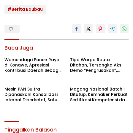
#Berita Baubau
Baca Juga
Wamendagri Panen Raya
Tiga Warga Routa
di Konawe, Apresiasi
Ditahan, Tersangka Aksi
Kontribusi Daerah Sebagai
Demo “Pengrusakan”,
Penyumbang Beras
Polda Sultra Bantah Isu
Nasional
Kriminalisasi
Mesin PAN Sultra
Magang Nasional Batch I
Dipanaskan! Konsolidasi
Ditutup, Kemnaker Perkuat
Internal Diperketat, Satu
Sertifikasi Kompetensi dan
Komando Menuju Agenda
Akses Kerja
Politik Besar
Tinggalkan Balasan