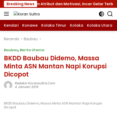
Langsung
 XII dengan Atribut dan Motivasi, Incar Gelar Terbaik di Su
Breaking News
ke
konten
Kendari
Konawe
Kolaka Timur
Kolaka
Kolaka Utara
Beranda
Baubau
Baubau
,
Berita Utama
BKDD Baubau Didemo, Massa
Minta ASN Mantan Napi Korupsi
Dicopot
Redaksi Koransultra.com
4 Januari 2019
BKDD Baubau Didemo, Massa Minta ASN Mantan Napi Korupsi
Dicopot