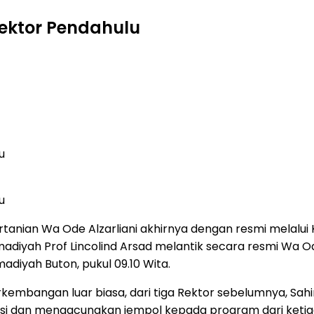
Rektor Pendahulu
u
u
anian Wa Ode Alzarliani akhirnya dengan resmi melalui Ket
yah Prof Lincolind Arsad melantik secara resmi Wa Ode 
adiyah Buton, pukul 09.10 Wita.
embangan luar biasa, dari tiga Rektor sebelumnya, Sahir
si dan mengacungkan jempol kepada program dari ketiga 