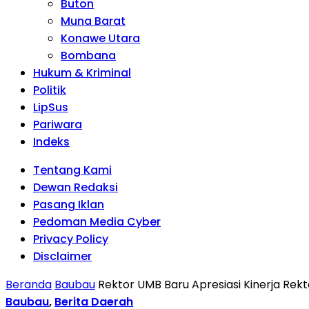
Buton
Muna Barat
Konawe Utara
Bombana
Hukum & Kriminal
Politik
LipSus
Pariwara
Indeks
Tentang Kami
Dewan Redaksi
Pasang Iklan
Pedoman Media Cyber
Privacy Policy
Disclaimer
Beranda
Baubau
Rektor UMB Baru Apresiasi Kinerja Rek
Baubau
,
Berita Daerah