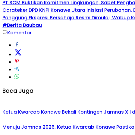
PT SCM Buktikan Komitmen Lingkungan, Sabet Penghar
Carateker DPD KNPI Konawe Utara Inisiasi Perubahan
Panggung Ekspresi Bersahaja Resmi Dimulai, Wabup K
#Berita Baubau
Komentar
Baca Juga
Ketua Kwarcab Konawe Bekali Kontingen Jamnas XII den
Menuju Jamnas 2026, Ketua Kwarcab Konawe Pastikan