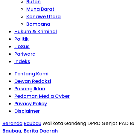
Buton
Muna Barat
Konawe Utara
Bombana
Hukum & Kriminal
Politik
LipSus
Pariwara
Indeks
Tentang Kami
Dewan Redaksi
Pasang Iklan
Pedoman Media Cyber
Privacy Policy
Disclaimer
Beranda
Baubau
Walikota Gandeng DPRD Genjot PAD Ba
Baubau
,
Berita Daerah