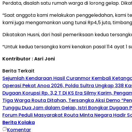
Perdata, disalah satu rumah warga di lorong gelap. D
“Saat anggota kami melakukan penggeledahan, kami temu
kami juga mengamankan uang tunai Rp4,5 juta, timbangan 
Dikatakan Husni, dari hasil pemeriksaan kedua tersan
“Untuk kedua tersangka kami kenakan pasal 114 ayat 1 
Kontributor : Asri Joni
Berita Terkait
Sejumlah Kendaraan Hasil Curanmor Kembali Ketangan P
Operasi Pekat Anoa 2026, Polda Sultra Ungkap 338 K
Dugaan Korupsi Rp. 3,2 T Di KS Era Silmy Karim, Penga
Tiga Warga Routa Ditahan, Tersangka Aksi Demo “Pengr
Tunggu Dua Jam dalam Gelap, Istri Bongkar Dugaan 
Forum Peduli Masyarakat Routa Minta Negara Hadir So
Berita Kolaka
Komentar