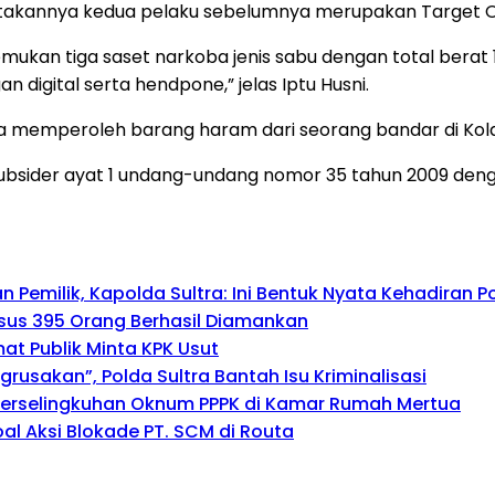
ikatakannya kedua pelaku sebelumnya merupakan Target O
kan tiga saset narkoba jenis sabu dengan total berat 1,
digital serta hendpone,” jelas Iptu Husni.
gka memperoleh barang haram dari seorang bandar di Kol
subsider ayat 1 undang-undang nomor 35 tahun 2009 denga
emilik, Kapolda Sultra: Ini Bentuk Nyata Kehadiran Po
asus 395 Orang Berhasil Diamankan
mat Publik Minta KPK Usut
usakan”, Polda Sultra Bantah Isu Kriminalisasi
Perselingkuhan Oknum PPPK di Kamar Rumah Mertua
al Aksi Blokade PT. SCM di Routa