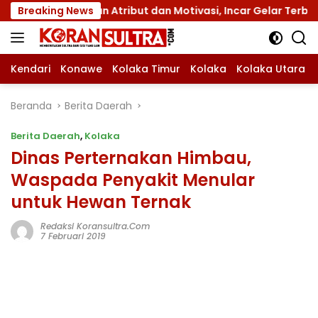
Langsung
ngan Atribut dan Motivasi, Incar Gelar Terbaik di Sultra
Breaking News
ke
konten
Kendari
Konawe
Kolaka Timur
Kolaka
Kolaka Utara
Beranda
Berita Daerah
Berita Daerah
,
Kolaka
Dinas Perternakan Himbau,
Waspada Penyakit Menular
untuk Hewan Ternak
Redaksi Koransultra.com
7 Februari 2019