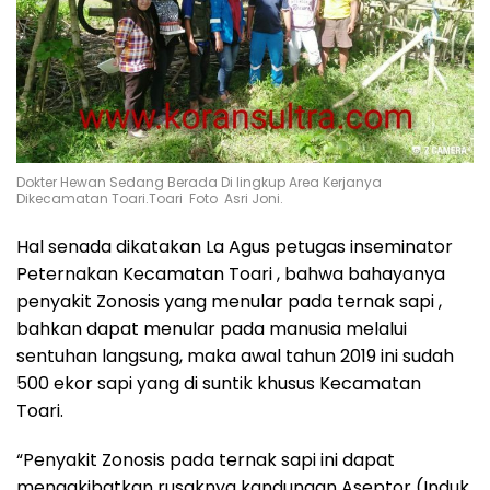
Dokter Hewan Sedang Berada Di lingkup Area Kerjanya
Dikecamatan Toari.Toari Foto Asri Joni.
Hal senada dikatakan La Agus petugas inseminator
Peternakan Kecamatan Toari , bahwa bahayanya
penyakit Zonosis yang menular pada ternak sapi ,
bahkan dapat menular pada manusia melalui
sentuhan langsung, maka awal tahun 2019 ini sudah
500 ekor sapi yang di suntik khusus Kecamatan
Toari.
“Penyakit Zonosis pada ternak sapi ini dapat
mengakibatkan rusaknya kandungan Aseptor (Induk