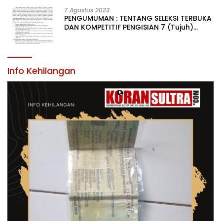
KABUPATEN KONAWE
7 Agustus 2023
PENGUMUMAN : TENTANG SELEKSI TERBUKA
DAN KOMPETITIF PENGISIAN 7 (Tujuh)
JABATAN PIMPINAN TINGGI PRATAMA DI
LINGKUNGAN PEMERINTAH DAERAH
KABUPATEN KONAWE
Info Kehilangan