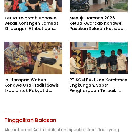
Ketua Kwarcab Konawe
Menuju Jamnas 2026,
Bekali Kontingen Jamnas
Ketua Kwarcab Konawe
XII dengan Atribut dan
Pastikan Seluruh Kesiapan
Motivasi, Incar Gelar
Kontingen di Cibubur
Terbaik di Sultra
Ini Harapan Wabup
PT SCM Buktikan Komitmen
Konawe Usai Hadiri Sawit
Lingkungan, Sabet
Expo Untuk Rakyat di
Penghargaan Terbaik I
Jakarta
Rehabilitasi DAS 2026
Tinggalkan Balasan
Alamat email Anda tidak akan dipublikasikan.
Ruas yang