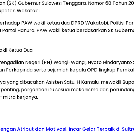
an (SK) Gubernur Sulawesi Tenggara. Nomor 68 Tahun 2
upaten Wakatobi.
erhadap PAW wakil ketua dua DPRD Wakatobi. Politisi Parta
 Partai Hanura. PAW wakil ketua berdasarkan SK Gubernu
kil Ketua Dua
ngadilan Negeri (PN) Wangi-Wangi, Nyoto Hindaryanto S
an Forkopinda serta sejumlah kepala OPD lingkup Pemka
isnya yang dibacakan Asisten Satu, H Kamalu, mewakili 
erpenting, pergantian itu sesuai mekanisme dan perun
-mitra kerjanya.
gan Atribut dan Motivasi, Incar Gelar Terbaik di Sultr