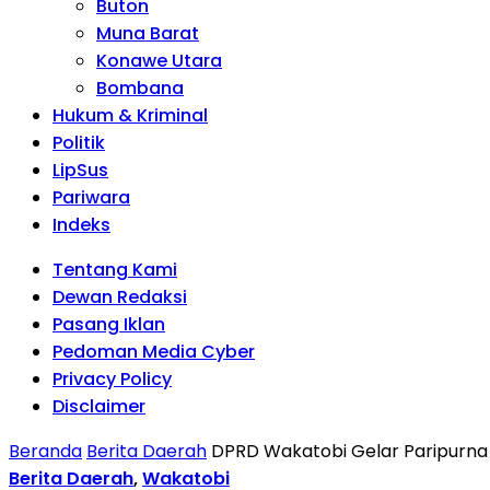
Buton
Muna Barat
Konawe Utara
Bombana
Hukum & Kriminal
Politik
LipSus
Pariwara
Indeks
Tentang Kami
Dewan Redaksi
Pasang Iklan
Pedoman Media Cyber
Privacy Policy
Disclaimer
Beranda
Berita Daerah
DPRD Wakatobi Gelar Paripurna
Berita Daerah
,
Wakatobi