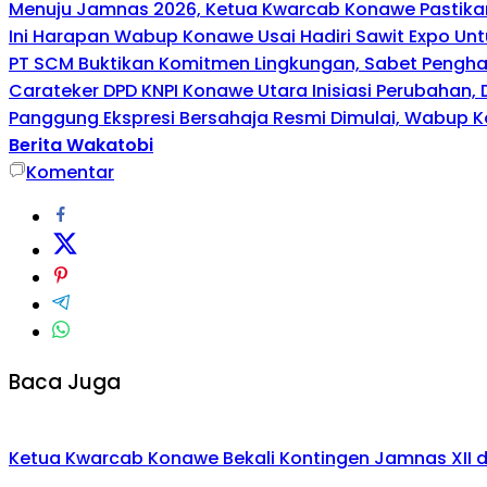
Menuju Jamnas 2026, Ketua Kwarcab Konawe Pastikan
Ini Harapan Wabup Konawe Usai Hadiri Sawit Expo Unt
PT SCM Buktikan Komitmen Lingkungan, Sabet Penghar
Carateker DPD KNPI Konawe Utara Inisiasi Perubahan
Panggung Ekspresi Bersahaja Resmi Dimulai, Wabup K
Berita Wakatobi
Komentar
Baca Juga
Ketua Kwarcab Konawe Bekali Kontingen Jamnas XII den