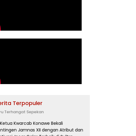
erita Terpopuler
yu Terhangat Sepekan