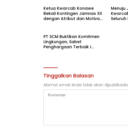
Ketua Kwarcab Konawe
Menuju 
Bekali Kontingen Jamnas XII
Kwarcab
dengan Atribut dan Motivasi,
Seluruh
Incar Gelar Terbaik di Sultra
di Cibub
PT SCM Buktikan Komitmen
Lingkungan, Sabet
Penghargaan Terbaik I
Rehabilitasi DAS 2026
Tinggalkan Balasan
Alamat email Anda tidak akan dipublikasik