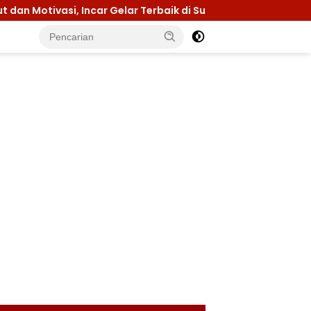
i, Incar Gelar Terbaik di Sultra
Menuju Jamnas 202