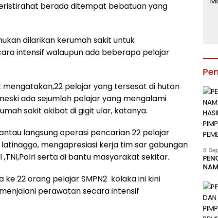
beristirahat berada ditempat bebatuan yang
ukan dilarikan kerumah sakit untuk
ra intensif walaupun ada beberapa pelajar
Pe
 mengatakan,22 pelajar yang tersesat di hutan
 meski ada sejumlah pelajar yang mengalami
mah sakit akibat di gigit ular, katanya.
ntau langsung operasi pencarian 22 pelajar
 latinaggo, mengapresiasi kerja tim sar gabungan
5 Se
 ,TNI,Polri serta di bantu masyarakat sekitar.
PEN
NAM
BESA
a ke 22 orang pelajar SMPN2 kolaka ini kini
JAB
 menjalani perawatan secara intensif
LIN
KAB