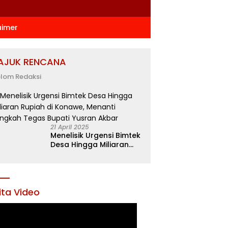
aimer
AJUK RENCANA
lom Redaksi
21 April 2025
Menelisik Urgensi Bimtek
Desa Hingga Miliaran
Rupiah di Konawe,
Menanti Langkah Tegas
Bupati Yusran Akbar
ita Video