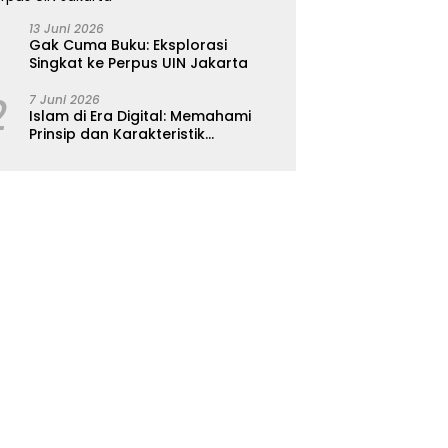
13 Juni 2026
Gak Cuma Buku: Eksplorasi
Singkat ke Perpus UIN Jakarta
2
7 Juni 2026
Islam di Era Digital: Memahami
Prinsip dan Karakteristik
Ajarannya dalam Kehidupan
Modern