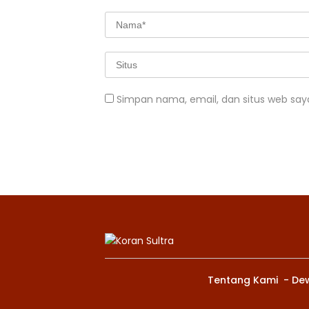
Simpan nama, email, dan situs web say
Tentang Kami
De