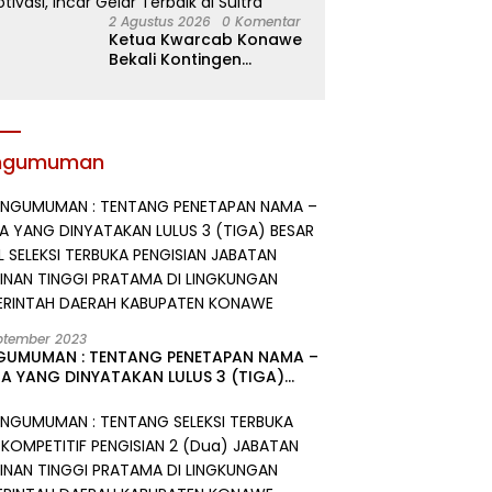
2 Agustus 2026
0 Komentar
Ketua Kwarcab Konawe
Bekali Kontingen
Jamnas XII dengan
Atribut dan Motivasi,
Incar Gelar Terbaik di
Sultra
ngumuman
ptember 2023
GUMUMAN : TENTANG PENETAPAN NAMA –
A YANG DINYATAKAN LULUS 3 (TIGA)
R HASIL SELEKSI TERBUKA PENGISIAN
ATAN PIMPINAN TINGGI PRATAMA DI
GKUNGAN PEMERINTAH DAERAH
UPATEN KONAWE