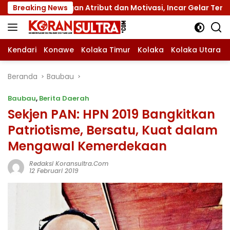
Langsung
gan Atribut dan Motivasi, Incar Gelar Terbaik di Sultra
Breaking News
ke
konten
Kendari
Konawe
Kolaka Timur
Kolaka
Kolaka Utara
Beranda
Baubau
Baubau
,
Berita Daerah
Sekjen PAN: HPN 2019 Bangkitkan
Patriotisme, Bersatu, Kuat dalam
Mengawal Kemerdekaan
Redaksi Koransultra.com
12 Februari 2019