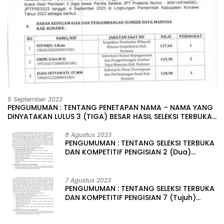
5 September 2023
PENGUMUMAN : TENTANG PENETAPAN NAMA – NAMA YANG
DINYATAKAN LULUS 3 (TIGA) BESAR HASIL SELEKSI TERBUKA
PENGISIAN JABATAN PIMPINAN TINGGI PRATAMA DI
LINGKUNGAN PEMERINTAH DAERAH KABUPATEN KONAWE
8 Agustus 2023
PENGUMUMAN : TENTANG SELEKSI TERBUKA
DAN KOMPETITIF PENGISIAN 2 (Dua)
JABATAN PIMPINAN TINGGI PRATAMA DI
LINGKUNGAN PEMERINTAH DAERAH
KABUPATEN KONAWE
7 Agustus 2023
PENGUMUMAN : TENTANG SELEKSI TERBUKA
DAN KOMPETITIF PENGISIAN 7 (Tujuh)
JABATAN PIMPINAN TINGGI PRATAMA DI
LINGKUNGAN PEMERINTAH DAERAH