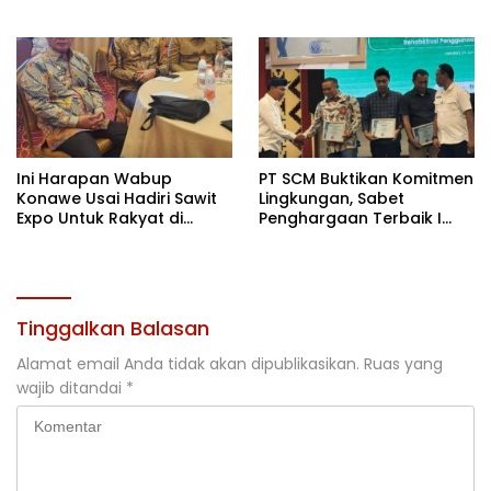
Motivasi, Incar Gelar
Kontingen di Cibubur
Terbaik di Sultra
Ini Harapan Wabup
PT SCM Buktikan Komitmen
Konawe Usai Hadiri Sawit
Lingkungan, Sabet
Expo Untuk Rakyat di
Penghargaan Terbaik I
Jakarta
Rehabilitasi DAS 2026
Tinggalkan Balasan
Alamat email Anda tidak akan dipublikasikan.
Ruas yang
wajib ditandai
*