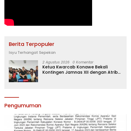
Berita Terpopuler
Isyu Terhangat Sepekan
2 Agustus 2026
0 Komentar
Ketua Kwarcab Konawe Bekali
Kontingen Jamnas XII dengan Atribut
dan Motivasi, Incar Gelar Terbaik di
Sultra
Pengumuman