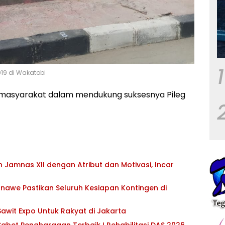
1
019 di Wakatobi
masyarakat dalam mendukung suksesnya Pileg
Jamnas XII dengan Atribut dan Motivasi, Incar
awe Pastikan Seluruh Kesiapan Kontingen di
awit Expo Untuk Rakyat di Jakarta
abet Penghargaan Terbaik I Rehabilitasi DAS 2026