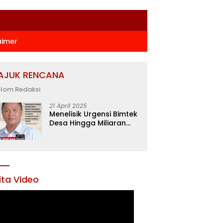
aimer
AJUK RENCANA
lom Redaksi
21 April 2025
Menelisik Urgensi Bimtek
Desa Hingga Miliaran
Rupiah di Konawe,
Menanti Langkah Tegas
Bupati Yusran Akbar
ita Video