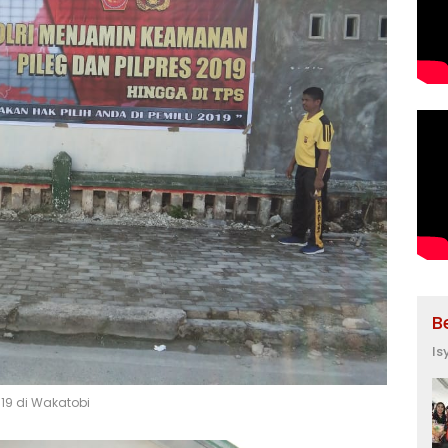
B
Is
019 di Wakatobi