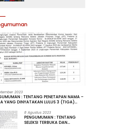
Atribut dan Motivasi,
Incar Gelar Terbaik di
Sultra
ngumuman
ptember 2023
GUMUMAN : TENTANG PENETAPAN NAMA –
A YANG DINYATAKAN LULUS 3 (TIGA)
R HASIL SELEKSI TERBUKA PENGISIAN
ATAN PIMPINAN TINGGI PRATAMA DI
8 Agustus 2023
PENGUMUMAN : TENTANG
GKUNGAN PEMERINTAH DAERAH
SELEKSI TERBUKA DAN
UPATEN KONAWE
KOMPETITIF PENGISIAN 2