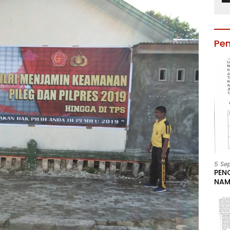
Pe
5 Se
PEN
NAM
BESA
JAB
LIN
KAB