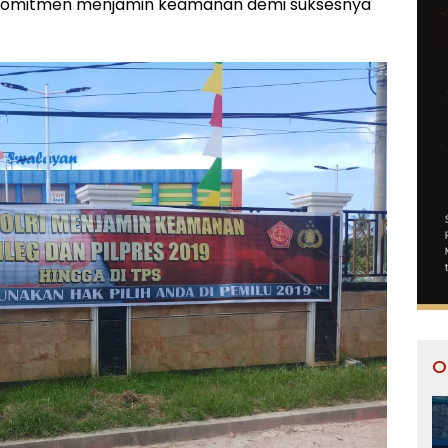
erkomitmen menjamin keamanan demi suksesnya
O