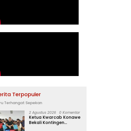
erita Terpopuler
yu Terhangat Sepekan
2 Agustus 2026
0 Komentar
Ketua Kwarcab Konawe
Bekali Kontingen
Jamnas XII dengan