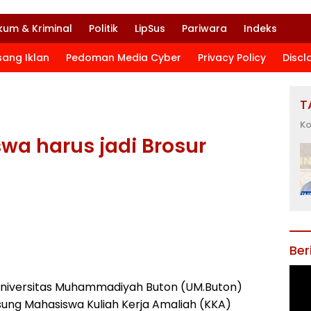
kum & Kriminal
Politik
LipSus
Pariwara
Indeks
sang Iklan
Pedoman Media Cyber
Privacy Policy
Discl
T
Ko
wa harus jadi Brosur
Ber
Universitas Muhammadiyah Buton (UM.Buton)
gsung Mahasiswa Kuliah Kerja Amaliah (KKA)