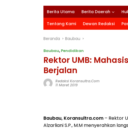
Berita Utama
Berita Daerah
Hu
Tentang Kami
Dewan Redaksi
Pa
Beranda
Baubau
Baubau
,
Pendidikan
Rektor UMB: Mahasis
Berjalan
Redaksi Koransultra.com
11 Maret 2019
Baubau, Koransultra.com
– Rektor 
Alzarliani S.P., M.M menyerahkan lan