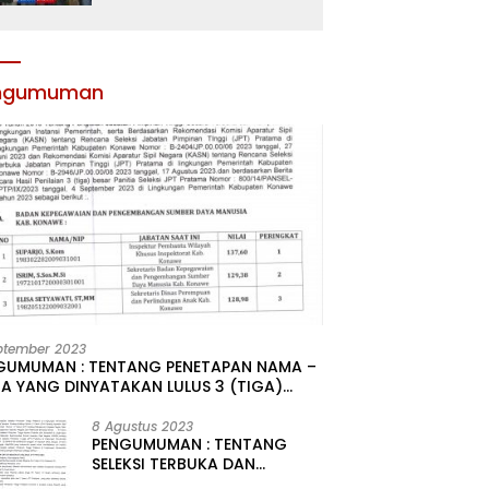
Atribut dan Motivasi,
Incar Gelar Terbaik di
Sultra
ngumuman
ptember 2023
GUMUMAN : TENTANG PENETAPAN NAMA –
A YANG DINYATAKAN LULUS 3 (TIGA)
R HASIL SELEKSI TERBUKA PENGISIAN
ATAN PIMPINAN TINGGI PRATAMA DI
8 Agustus 2023
PENGUMUMAN : TENTANG
GKUNGAN PEMERINTAH DAERAH
SELEKSI TERBUKA DAN
UPATEN KONAWE
KOMPETITIF PENGISIAN 2