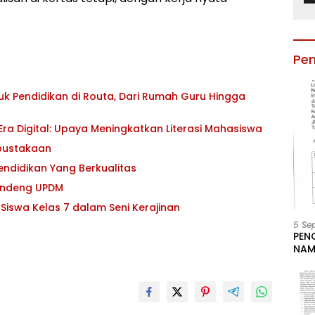
Pe
uk Pendidikan di Routa, Dari Rumah Guru Hingga
ra Digital: Upaya Meningkatkan Literasi Mahasiswa
rpustakaan
ndidikan Yang Berkualitas
Gandeng UPDM
Siswa Kelas 7 dalam Seni Kerajinan
5 Se
PEN
NAM
BESA
JAB
LIN
KAB