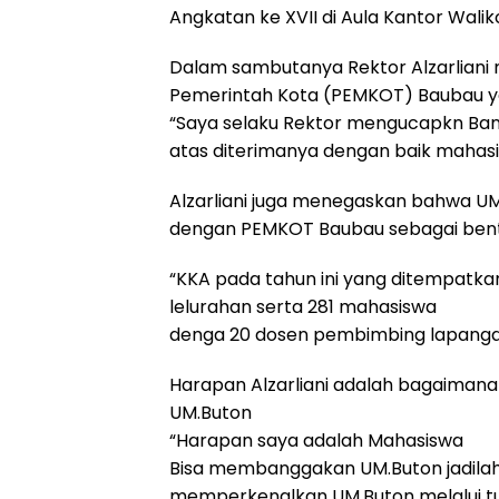
Angkatan ke XVII di Aula Kantor Walik
Dalam sambutanya Rektor Alzarlian
Pemerintah Kota (PEMKOT) Baubau y
“Saya selaku Rektor mengucapkn Ba
atas diterimanya dengan baik mahasisw
Alzarliani juga menegaskan bahwa UM
dengan PEMKOT Baubau sebagai bent
“KKA pada tahun ini yang ditempatka
lelurahan serta 281 mahasiswa
denga 20 dosen pembimbing lapanga
Harapan Alzarliani adalah bagaimana 
UM.Buton
“Harapan saya adalah Mahasiswa
Bisa membanggakan UM.Buton jadilah 
memperkenalkan UM.Buton melalui tuli