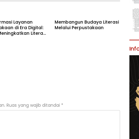
rmasi Layanan
Membangun Budaya Literasi
kaan di Era Digital:
Melalui Perpustakaan
eningkatkan Literasi
swa
Inf
an.
Ruas yang wajib ditandai
*