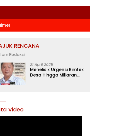
aimer
AJUK RENCANA
lom Redaksi
21 April 2025
Menelisik Urgensi Bimtek
Desa Hingga Miliaran
Rupiah di Konawe,
Menanti Langkah Tegas
Bupati Yusran Akbar
ita Video