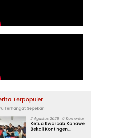
erita Terpopuler
yu Terhangat Sepekan
2 Agustus 2026
0 Komentar
Ketua Kwarcab Konawe
Bekali Kontingen
Jamnas XII dengan