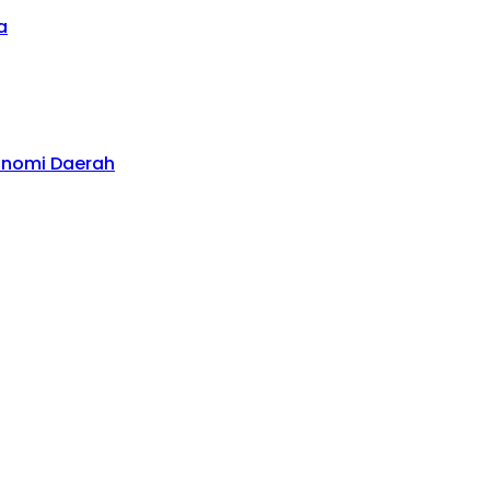
a
konomi Daerah