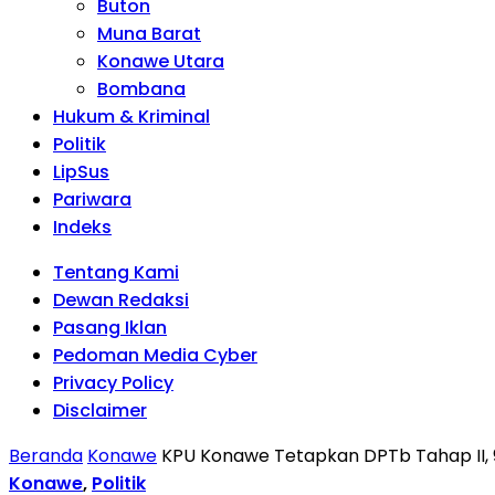
Buton
Muna Barat
Konawe Utara
Bombana
Hukum & Kriminal
Politik
LipSus
Pariwara
Indeks
Tentang Kami
Dewan Redaksi
Pasang Iklan
Pedoman Media Cyber
Privacy Policy
Disclaimer
Beranda
Konawe
KPU Konawe Tetapkan DPTb Tahap II, 
Konawe
,
Politik