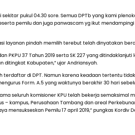
sai sekitar pukul 04.30 sore. Semua DPTb yang kami plenoka
 peserta pemilu dan juga panwascam yg ikut mendampingi
lasi layanan pindah memilih terebut telah dinyatakan berak
an PKPU 37 Tahun 2019 serta SK 227 yang ditindaklanjuti 
an ditingkat Kabupaten,” ujar Andriansyah.
h terdaftar di DPT. Namun karena keadaan tertentu tid
engurus Form. A.5 yang waktunya berakhir 30 hari sebel
rsama seluruh komisioner KPU telah bekerja semaksimal m
– kampus, Perusahaan Tambang dan areal Perkebunan y
ya mensukseskan Pemilu 17 april 2019,” pungkas Kordiv 