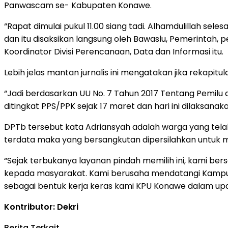
Panwascam se- Kabupaten Konawe.
“Rapat dimulai pukul 11.00 siang tadi. Alhamdulillah sele
dan itu disaksikan langsung oleh Bawaslu, Pemerintah,
Koordinator Divisi Perencanaan, Data dan Informasi itu.
Lebih jelas mantan jurnalis ini mengatakan jika rekapitu
“Jadi berdasarkan UU No. 7 Tahun 2017 Tentang Pemilu d
ditingkat PPS/PPK sejak 17 maret dan hari ini dilaksanak
DPTb tersebut kata Adriansyah adalah warga yang tela
terdata maka yang bersangkutan dipersilahkan untuk m
“Sejak terbukanya layanan pindah memilih ini, kami be
kepada masyarakat. Kami berusaha mendatangi Kampus 
sebagai bentuk kerja keras kami KPU Konawe dalam upa
Kontributor: Dekri
Berita Terkait