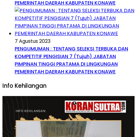
PEMERINTAH DAERAH KABUPATEN KONAWE
7 Agustus 2023
PENGUMUMAN : TENTANG SELEKSI TERBUKA DAN
KOMPETITIF PENGISIAN 7 (Tujuh) JABATAN
PIMPINAN TINGGI PRATAMA DI LINGKUNGAN
PEMERINTAH DAERAH KABUPATEN KONAWE
Info Kehilangan