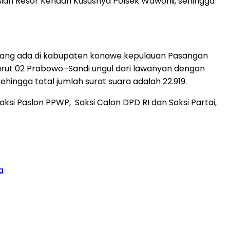
sian Resor Kendari Kususnya Polsek Wawonii, sehingga
PK yang ada di kabupaten konawe kepulauan Pasangan
 urut 02 Prabowo–Sandi ungul dari lawanyan dengan
hingga total jumlah surat suara adalah 22.919.
ksi Paslon PPWP, Saksi Calon DPD RI dan Saksi Partai,
a