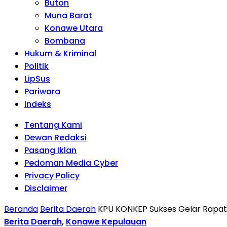
Buton
Muna Barat
Konawe Utara
Bombana
Hukum & Kriminal
Politik
LipSus
Pariwara
Indeks
Tentang Kami
Dewan Redaksi
Pasang Iklan
Pedoman Media Cyber
Privacy Policy
Disclaimer
Beranda
Berita Daerah
KPU KONKEP Sukses Gelar Rapat
Berita Daerah
,
Konawe Kepulauan