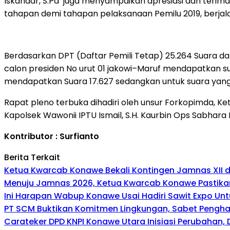
Iskandar, S.Pd juga menyampaikan apresiasi dan terimah
tahapan demi tahapan pelaksanaan Pemilu 2019, berjal
Berdasarkan DPT (Daftar Pemili Tetap) 25.264 Suara da
calon presiden No urut 01 jakowi–Maruf mendapatkan s
mendapatkan Suara 17.627 sedangkan untuk suara yang sa
Rapat pleno terbuka dihadiri oleh unsur Forkopimda, Ke
Kapolsek Wawonii IPTU Ismail, S.H. Kaurbin Ops Sabhar
Kontributor : Surfianto
Berita Terkait
Ketua Kwarcab Konawe Bekali Kontingen Jamnas XII den
Menuju Jamnas 2026, Ketua Kwarcab Konawe Pastikan
Ini Harapan Wabup Konawe Usai Hadiri Sawit Expo Unt
PT SCM Buktikan Komitmen Lingkungan, Sabet Penghar
Carateker DPD KNPI Konawe Utara Inisiasi Perubahan