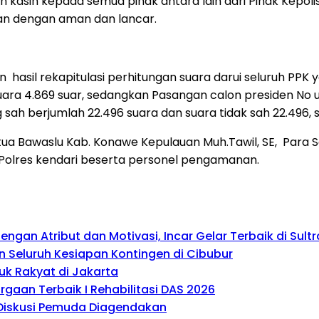
 kasih kepada semua pihak antara lain dari Pihak Kepoli
an dengan aman dan lancar.
n hasil rekapitulasi perhitungan suara darui seluruh P
uara 4.869 suar, sedangkan Pasangan calon presiden No
h berjumlah 22.496 suara dan suara tidak sah 22.496, se
tua Bawaslu Kab. Konawe Kepulauan Muh.Tawil, SE, Para Sa
a Polres kendari beserta personel pengamanan.
gan Atribut dan Motivasi, Incar Gelar Terbaik di Sultr
 Seluruh Kesiapan Kontingen di Cibubur
uk Rakyat di Jakarta
gaan Terbaik I Rehabilitasi DAS 2026
, Diskusi Pemuda Diagendakan