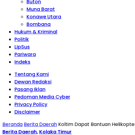
Buton
Muna Barat
Konawe Utara
Bombana
Hukum & Kriminal
Politik
LipSus
Pariwara
Indeks
Tentang Kami
Dewan Redaksi
Pasang Iklan
Pedoman Media Cyber
Privacy Policy
Disclaimer
Beranda
Berita Daerah
Koltim Dapat Bantuan Helikopte
Berita Daerah
,
Kolaka Timur