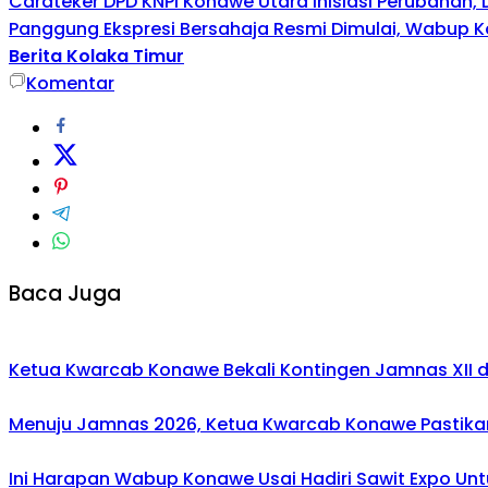
Carateker DPD KNPI Konawe Utara Inisiasi Perubahan
Panggung Ekspresi Bersahaja Resmi Dimulai, Wabup K
Berita Kolaka Timur
Komentar
Baca Juga
Ketua Kwarcab Konawe Bekali Kontingen Jamnas XII den
Menuju Jamnas 2026, Ketua Kwarcab Konawe Pastikan
Ini Harapan Wabup Konawe Usai Hadiri Sawit Expo Unt