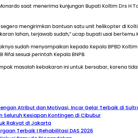
 Monardo saat menerima kunjungan Bupati Koltim Drs H To
gera mengirimkan bantuan satu unit helikopter di Koltim.
ran lahan, terjawab sudah,” ucap bupati usai bertemu 
, pihaknya sudah menyampaikan kepada Kepala BPBD Koltim
 Rifai sesuai perintah Kepala BNPB.
ak masalah kebakaran ini untuk bersabar, karena tidak l
gan Atribut dan Motivasi, Incar Gelar Terbaik di Sultr
 Seluruh Kesiapan Kontingen di Cibubur
uk Rakyat di Jakarta
gaan Terbaik I Rehabilitasi DAS 2026