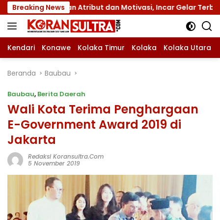
Langsung
gan Atribut dan Motivasi, Incar Gelar Terbaik di Sultra
Breaking News
ke
konten
Kendari
Konawe
Kolaka Timur
Kolaka
Kolaka Utara
Beranda
Baubau
Baubau
,
Berita Daerah
Wali Kota Terima Penghargaan
E-Government Award 2019 di
Jakarta
Redaksi Koransultra.com
5 November 2019