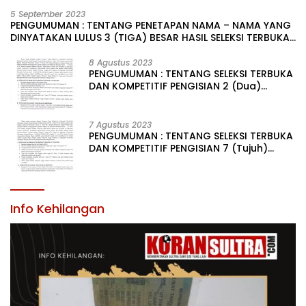
5 September 2023
PENGUMUMAN : TENTANG PENETAPAN NAMA – NAMA YANG
DINYATAKAN LULUS 3 (TIGA) BESAR HASIL SELEKSI TERBUKA
PENGISIAN JABATAN PIMPINAN TINGGI PRATAMA DI
LINGKUNGAN PEMERINTAH DAERAH KABUPATEN KONAWE
8 Agustus 2023
PENGUMUMAN : TENTANG SELEKSI TERBUKA
DAN KOMPETITIF PENGISIAN 2 (Dua)
JABATAN PIMPINAN TINGGI PRATAMA DI
LINGKUNGAN PEMERINTAH DAERAH
KABUPATEN KONAWE
7 Agustus 2023
PENGUMUMAN : TENTANG SELEKSI TERBUKA
DAN KOMPETITIF PENGISIAN 7 (Tujuh)
JABATAN PIMPINAN TINGGI PRATAMA DI
LINGKUNGAN PEMERINTAH DAERAH
KABUPATEN KONAWE
Info Kehilangan