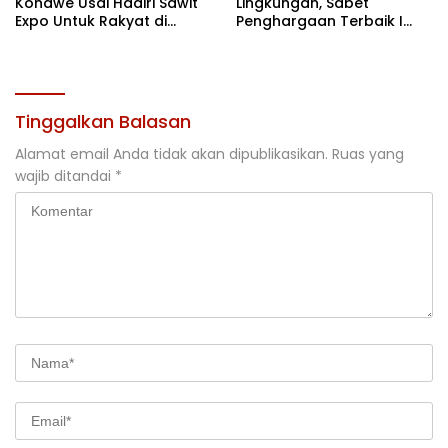
Konawe Usai Hadiri Sawit
Lingkungan, Sabet
Expo Untuk Rakyat di
Penghargaan Terbaik I
Jakarta
Rehabilitasi DAS 2026
Tinggalkan Balasan
Alamat email Anda tidak akan dipublikasikan.
Ruas yang
wajib ditandai
*