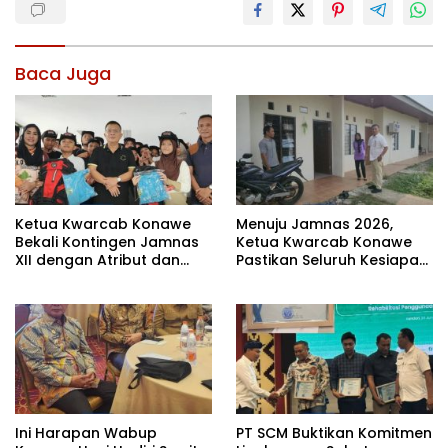
Baca Juga
Ketua Kwarcab Konawe
Menuju Jamnas 2026,
Bekali Kontingen Jamnas
Ketua Kwarcab Konawe
XII dengan Atribut dan
Pastikan Seluruh Kesiapan
Motivasi, Incar Gelar
Kontingen di Cibubur
Terbaik di Sultra
Ini Harapan Wabup
PT SCM Buktikan Komitmen