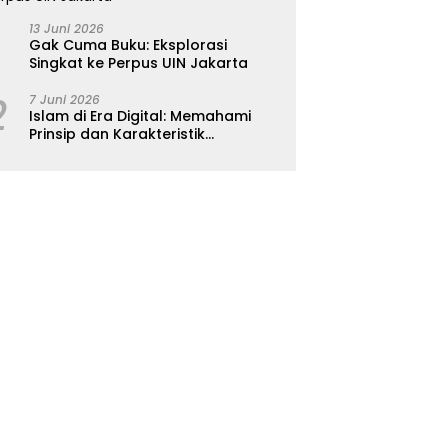
13 Juni 2026
Gak Cuma Buku: Eksplorasi
Singkat ke Perpus UIN Jakarta
2
7 Juni 2026
Islam di Era Digital: Memahami
Prinsip dan Karakteristik
Ajarannya dalam Kehidupan
Modern