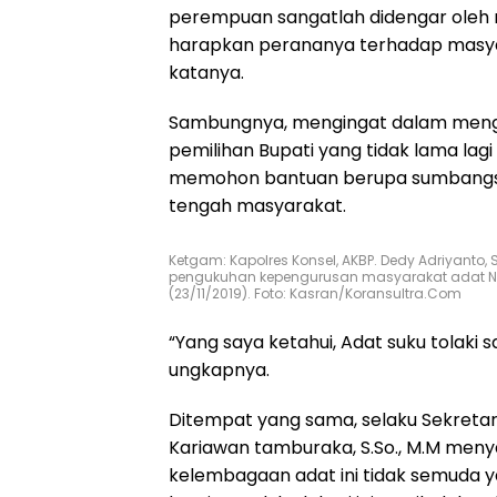
perempuan sangatlah didengar oleh ma
harapkan perananya terhadap masy
katanya.
Sambungnya, mengingat dalam mengh
pemilihan Bupati yang tidak lama lagi
memohon bantuan berupa sumbangsi 
tengah masyarakat.
Ketgam: Kapolres Konsel, AKBP. Dedy Adriyant
pengukuhan kepengurusan masyarakat adat N
(23/11/2019). Foto: Kasran/Koransultra.Com
“Yang saya ketahui, Adat suku tolaki s
ungkapnya.
Ditempat yang sama, selaku Sekreta
Kariawan tamburaka, S.So., M.M m
kelembagaan adat ini tidak semuda y