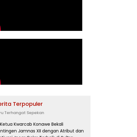
erita Terpopuler
yu Terhangat Sepekan