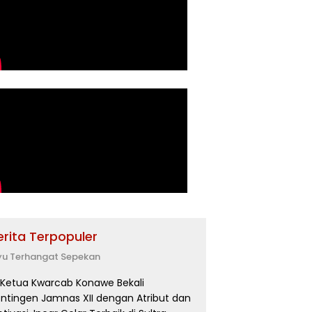
erita Terpopuler
yu Terhangat Sepekan