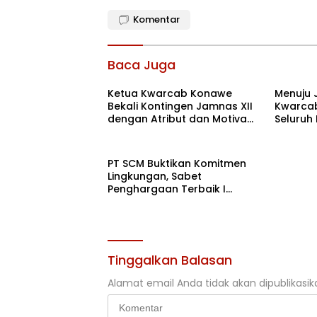
Komentar
Baca Juga
Ketua Kwarcab Konawe
Menuju 
Bekali Kontingen Jamnas XII
Kwarcab
dengan Atribut dan Motivasi,
Seluruh
Incar Gelar Terbaik di Sultra
di Cibub
PT SCM Buktikan Komitmen
Lingkungan, Sabet
Penghargaan Terbaik I
Rehabilitasi DAS 2026
Tinggalkan Balasan
Alamat email Anda tidak akan dipublikasik