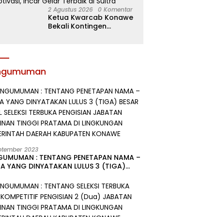
2 Agustus 2026
0 Komentar
Ketua Kwarcab Konawe
Bekali Kontingen
Jamnas XII dengan
Atribut dan Motivasi,
Incar Gelar Terbaik di
Sultra
ngumuman
ptember 2023
GUMUMAN : TENTANG PENETAPAN NAMA –
A YANG DINYATAKAN LULUS 3 (TIGA)
R HASIL SELEKSI TERBUKA PENGISIAN
ATAN PIMPINAN TINGGI PRATAMA DI
GKUNGAN PEMERINTAH DAERAH
UPATEN KONAWE