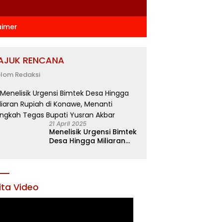
aimer
AJUK RENCANA
lom Redaksi
21 April 2025
Menelisik Urgensi Bimtek
Desa Hingga Miliaran
Rupiah di Konawe,
Menanti Langkah Tegas
Bupati Yusran Akbar
ita Video