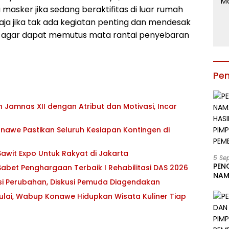
masker jika sedang beraktifitas di luar rumah
aja jika tak ada kegiatan penting dan mendesak
uan agar dapat memutus mata rantai penyebaran
Pe
Jamnas XII dengan Atribut dan Motivasi, Incar
awe Pastikan Seluruh Kesiapan Kontingen di
awit Expo Untuk Rakyat di Jakarta
5 Se
PEN
abet Penghargaan Terbaik I Rehabilitasi DAS 2026
NAM
asi Perubahan, Diskusi Pemuda Diagendakan
BESA
JAB
ulai, Wabup Konawe Hidupkan Wisata Kuliner Tiap
LIN
KAB