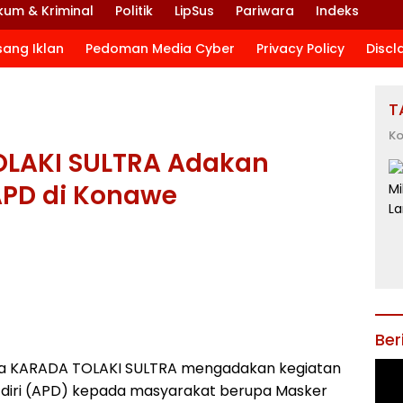
kum & Kriminal
Politik
LipSus
Pariwara
Indeks
sang Iklan
Pedoman Media Cyber
Privacy Policy
Discl
T
Ko
LAKI SULTRA Adakan
APD di Konawe
Ber
 KARADA TOLAKI SULTRA mengadakan kegiatan
ung diri (APD) kepada masyarakat berupa Masker