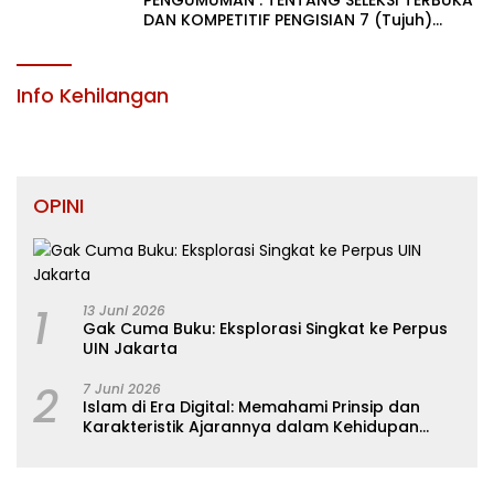
PENGUMUMAN : TENTANG SELEKSI TERBUKA
DAN KOMPETITIF PENGISIAN 7 (Tujuh)
JABATAN PIMPINAN TINGGI PRATAMA DI
LINGKUNGAN PEMERINTAH DAERAH
KABUPATEN KONAWE
Info Kehilangan
OPINI
1
13 Juni 2026
Gak Cuma Buku: Eksplorasi Singkat ke Perpus
UIN Jakarta
2
7 Juni 2026
Islam di Era Digital: Memahami Prinsip dan
Karakteristik Ajarannya dalam Kehidupan
Modern