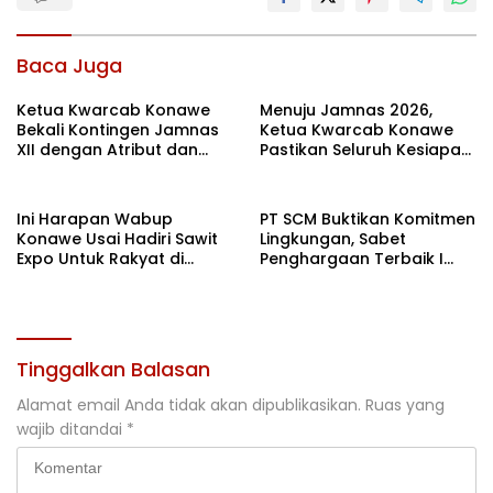
Baca Juga
Ketua Kwarcab Konawe
Menuju Jamnas 2026,
Bekali Kontingen Jamnas
Ketua Kwarcab Konawe
XII dengan Atribut dan
Pastikan Seluruh Kesiapan
Motivasi, Incar Gelar
Kontingen di Cibubur
Terbaik di Sultra
Ini Harapan Wabup
PT SCM Buktikan Komitmen
Konawe Usai Hadiri Sawit
Lingkungan, Sabet
Expo Untuk Rakyat di
Penghargaan Terbaik I
Jakarta
Rehabilitasi DAS 2026
Tinggalkan Balasan
Alamat email Anda tidak akan dipublikasikan.
Ruas yang
wajib ditandai
*