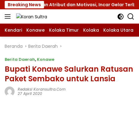
Langsung
s XII dengan Atribut dan Motivasi, Incar Gelar Terbaik di S
Breaking News
ke
konten
Kendari
Konawe
Kolaka Timur
Kolaka
Kolaka Utara
Beranda
Berita Daerah
Berita Daerah
,
Konawe
Bupati Konawe Salurkan Ratusan
Paket Sembako untuk Lansia
Redaksi Koransultra.com
27 April 2020