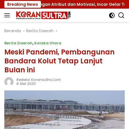
Langsung
I dengan Atribut dan Motivasi, Incar Gelar Terbaik di Sultr
Breaking News
ke
konten
Beranda
Berita Daerah
Berita Daerah
,
Kolaka Utara
Meski Pandemi, Pembangunan
Bandara Kolut Tetap Lanjut
Bulan ini
Redaksi Koransultra.com
8 Mei 2020