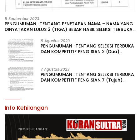
5 September 2023
PENGUMUMAN : TENTANG PENETAPAN NAMA – NAMA YANG
DINYATAKAN LULUS 3 (TIGA) BESAR HASIL SELEKSI TERBUKA
PENGISIAN JABATAN PIMPINAN TINGGI PRATAMA DI
LINGKUNGAN PEMERINTAH DAERAH KABUPATEN KONAWE
8 Agustus 2023
PENGUMUMAN : TENTANG SELEKSI TERBUKA
DAN KOMPETITIF PENGISIAN 2 (Dua)
JABATAN PIMPINAN TINGGI PRATAMA DI
LINGKUNGAN PEMERINTAH DAERAH
KABUPATEN KONAWE
7 Agustus 2023
PENGUMUMAN : TENTANG SELEKSI TERBUKA
DAN KOMPETITIF PENGISIAN 7 (Tujuh)
JABATAN PIMPINAN TINGGI PRATAMA DI
LINGKUNGAN PEMERINTAH DAERAH
KABUPATEN KONAWE
Info Kehilangan