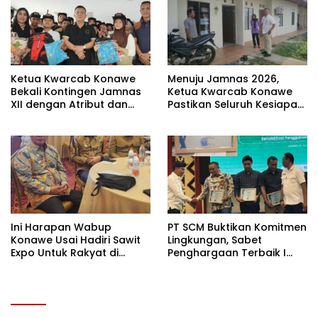
Ketua Kwarcab Konawe
Menuju Jamnas 2026,
Bekali Kontingen Jamnas
Ketua Kwarcab Konawe
XII dengan Atribut dan
Pastikan Seluruh Kesiapan
Motivasi, Incar Gelar
Kontingen di Cibubur
Terbaik di Sultra
Ini Harapan Wabup
PT SCM Buktikan Komitmen
Konawe Usai Hadiri Sawit
Lingkungan, Sabet
Expo Untuk Rakyat di
Penghargaan Terbaik I
Jakarta
Rehabilitasi DAS 2026