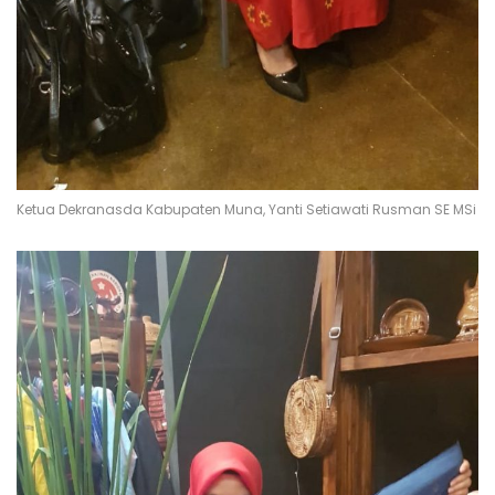
Ketua Dekranasda Kabupaten Muna, Yanti Setiawati Rusman SE MSi