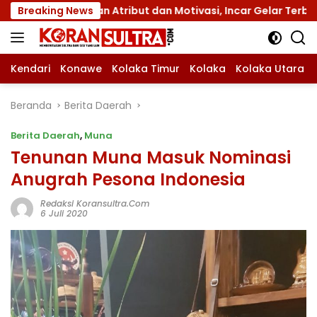
Langsung
ngan Atribut dan Motivasi, Incar Gelar Terbaik di Sultra
Breaking News
ke
konten
Kendari
Konawe
Kolaka Timur
Kolaka
Kolaka Utara
Beranda
Berita Daerah
Berita Daerah
,
Muna
Tenunan Muna Masuk Nominasi
Anugrah Pesona Indonesia
Redaksi Koransultra.com
6 Juli 2020