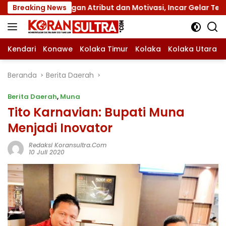
Langsung
engan Atribut dan Motivasi, Incar Gelar Terbaik di Sultra
Breaking News
ke
konten
Kendari
Konawe
Kolaka Timur
Kolaka
Kolaka Utara
Beranda
Berita Daerah
Berita Daerah
,
Muna
Tito Karnavian: Bupati Muna
Menjadi Inovator
Redaksi Koransultra.com
10 Juli 2020