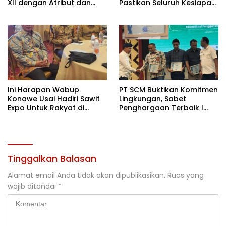
XII dengan Atribut dan
Pastikan Seluruh Kesiapan
Motivasi, Incar Gelar
Kontingen di Cibubur
Terbaik di Sultra
Ini Harapan Wabup
PT SCM Buktikan Komitmen
Konawe Usai Hadiri Sawit
Lingkungan, Sabet
Expo Untuk Rakyat di
Penghargaan Terbaik I
Jakarta
Rehabilitasi DAS 2026
Tinggalkan Balasan
Alamat email Anda tidak akan dipublikasikan.
Ruas yang
wajib ditandai
*