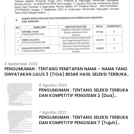
5 September 2023
PENGUMUMAN : TENTANG PENETAPAN NAMA – NAMA YANG
DINYATAKAN LULUS 3 (TIGA) BESAR HASIL SELEKSI TERBUKA
PENGISIAN JABATAN PIMPINAN TINGGI PRATAMA DI
LINGKUNGAN PEMERINTAH DAERAH KABUPATEN KONAWE
8 Agustus 2023
PENGUMUMAN : TENTANG SELEKSI TERBUKA
DAN KOMPETITIF PENGISIAN 2 (Dua)
JABATAN PIMPINAN TINGGI PRATAMA DI
LINGKUNGAN PEMERINTAH DAERAH
KABUPATEN KONAWE
7 Agustus 2023
PENGUMUMAN : TENTANG SELEKSI TERBUKA
DAN KOMPETITIF PENGISIAN 7 (Tujuh)
JABATAN PIMPINAN TINGGI PRATAMA DI
LINGKUNGAN PEMERINTAH DAERAH