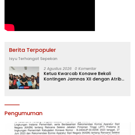
Berita Terpopuler
Isyu Terhangat Sepekan
2 Agustus 2026
0 Komentar
Ketua Kwarcab Konawe Bekali
Kontingen Jamnas XII dengan Atribut
dan Motivasi, Incar Gelar Terbaik di
Sultra
Pengumuman