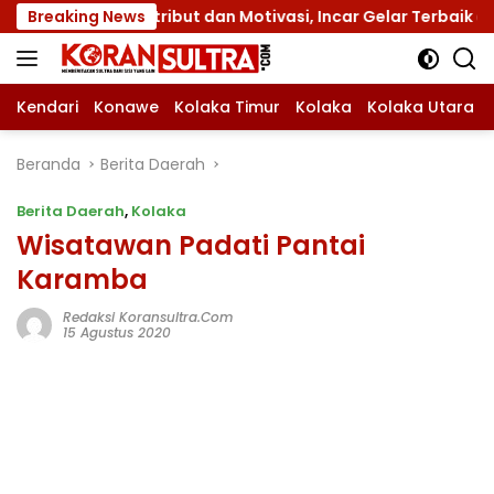
Langsung
gan Atribut dan Motivasi, Incar Gelar Terbaik di Sultra
Breaking News
ke
konten
Kendari
Konawe
Kolaka Timur
Kolaka
Kolaka Utara
Beranda
Berita Daerah
Berita Daerah
,
Kolaka
Wisatawan Padati Pantai
Karamba
Redaksi Koransultra.com
15 Agustus 2020