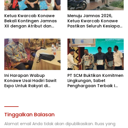
Ketua Kwarcab Konawe
Menuju Jamnas 2026,
Bekali Kontingen Jamnas
Ketua Kwarcab Konawe
XII dengan Atribut dan
Pastikan Seluruh Kesiapan
Motivasi, Incar Gelar
Kontingen di Cibubur
Terbaik di Sultra
Ini Harapan Wabup
PT SCM Buktikan Komitmen
Konawe Usai Hadiri Sawit
Lingkungan, Sabet
Expo Untuk Rakyat di
Penghargaan Terbaik I
Jakarta
Rehabilitasi DAS 2026
Tinggalkan Balasan
Alamat email Anda tidak akan dipublikasikan.
Ruas yang