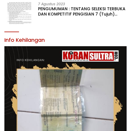
KABUPATEN KONAWE
7 Agustus 2023
PENGUMUMAN : TENTANG SELEKSI TERBUKA
DAN KOMPETITIF PENGISIAN 7 (Tujuh)
JABATAN PIMPINAN TINGGI PRATAMA DI
LINGKUNGAN PEMERINTAH DAERAH
KABUPATEN KONAWE
Info Kehilangan