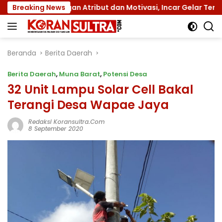
Langsung
I dengan Atribut dan Motivasi, Incar Gelar Terbaik di Sultr
Breaking News
ke
konten
Beranda
Berita Daerah
Berita Daerah
,
Muna Barat
,
Potensi Desa
32 Unit Lampu Solar Cell Bakal
Terangi Desa Wapae Jaya
Redaksi Koransultra.com
8 September 2020