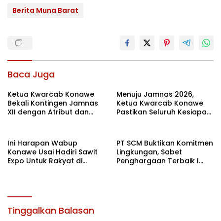
Berita Muna Barat
Baca Juga
Ketua Kwarcab Konawe
Menuju Jamnas 2026,
Bekali Kontingen Jamnas
Ketua Kwarcab Konawe
XII dengan Atribut dan
Pastikan Seluruh Kesiapan
Motivasi, Incar Gelar
Kontingen di Cibubur
Terbaik di Sultra
Ini Harapan Wabup
PT SCM Buktikan Komitmen
Konawe Usai Hadiri Sawit
Lingkungan, Sabet
Expo Untuk Rakyat di
Penghargaan Terbaik I
Jakarta
Rehabilitasi DAS 2026
Tinggalkan Balasan