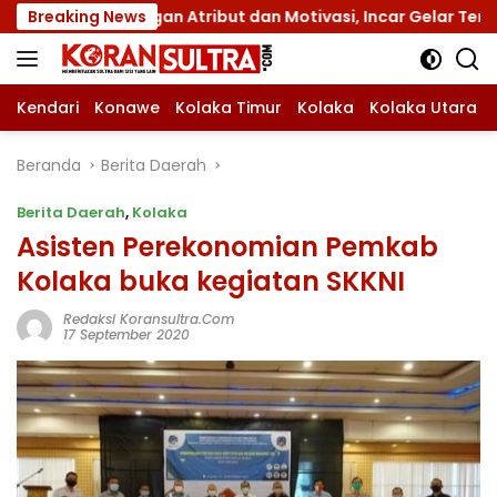
Langsung
dengan Atribut dan Motivasi, Incar Gelar Terbaik di Sultra
Breaking News
ke
konten
Kendari
Konawe
Kolaka Timur
Kolaka
Kolaka Utara
Beranda
Berita Daerah
Berita Daerah
,
Kolaka
Asisten Perekonomian Pemkab
Kolaka buka kegiatan SKKNI
Redaksi Koransultra.com
17 September 2020