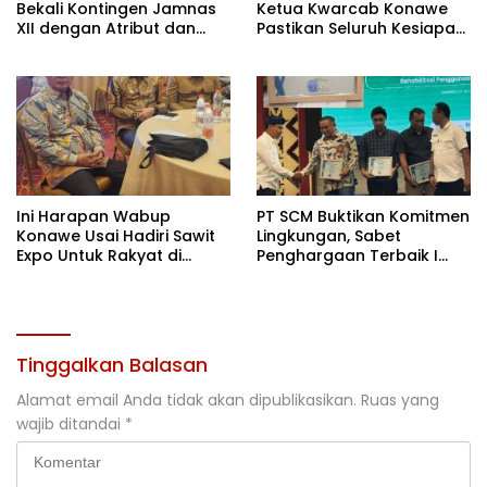
Bekali Kontingen Jamnas
Ketua Kwarcab Konawe
XII dengan Atribut dan
Pastikan Seluruh Kesiapan
Motivasi, Incar Gelar
Kontingen di Cibubur
Terbaik di Sultra
Ini Harapan Wabup
PT SCM Buktikan Komitmen
Konawe Usai Hadiri Sawit
Lingkungan, Sabet
Expo Untuk Rakyat di
Penghargaan Terbaik I
Jakarta
Rehabilitasi DAS 2026
Tinggalkan Balasan
Alamat email Anda tidak akan dipublikasikan.
Ruas yang
wajib ditandai
*