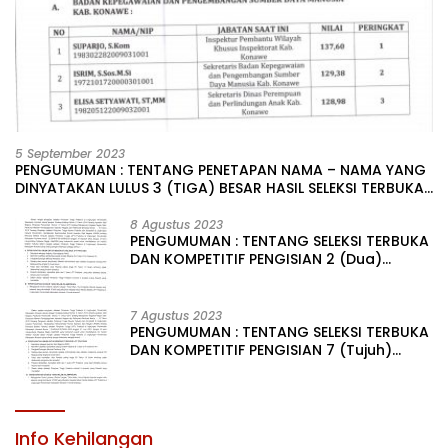
5 September 2023
PENGUMUMAN : TENTANG PENETAPAN NAMA – NAMA YANG
DINYATAKAN LULUS 3 (TIGA) BESAR HASIL SELEKSI TERBUKA
PENGISIAN JABATAN PIMPINAN TINGGI PRATAMA DI
LINGKUNGAN PEMERINTAH DAERAH KABUPATEN KONAWE
8 Agustus 2023
PENGUMUMAN : TENTANG SELEKSI TERBUKA
DAN KOMPETITIF PENGISIAN 2 (Dua)
JABATAN PIMPINAN TINGGI PRATAMA DI
LINGKUNGAN PEMERINTAH DAERAH
KABUPATEN KONAWE
7 Agustus 2023
PENGUMUMAN : TENTANG SELEKSI TERBUKA
DAN KOMPETITIF PENGISIAN 7 (Tujuh)
JABATAN PIMPINAN TINGGI PRATAMA DI
LINGKUNGAN PEMERINTAH DAERAH
KABUPATEN KONAWE
Info Kehilangan