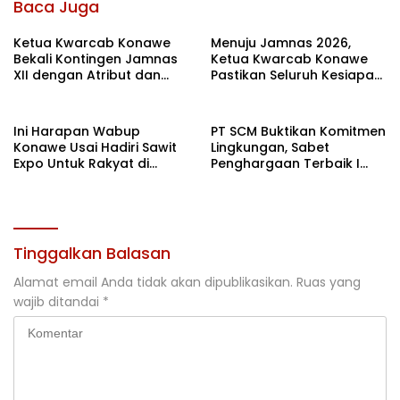
Baca Juga
Ketua Kwarcab Konawe
Menuju Jamnas 2026,
Bekali Kontingen Jamnas
Ketua Kwarcab Konawe
XII dengan Atribut dan
Pastikan Seluruh Kesiapan
Motivasi, Incar Gelar
Kontingen di Cibubur
Terbaik di Sultra
Ini Harapan Wabup
PT SCM Buktikan Komitmen
Konawe Usai Hadiri Sawit
Lingkungan, Sabet
Expo Untuk Rakyat di
Penghargaan Terbaik I
Jakarta
Rehabilitasi DAS 2026
Tinggalkan Balasan
Alamat email Anda tidak akan dipublikasikan.
Ruas yang
wajib ditandai
*