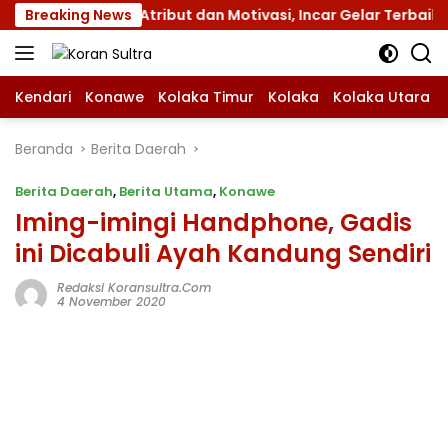
Langsung
XII dengan Atribut dan Motivasi, Incar Gelar Terbaik di Sul
Breaking News
ke
konten
Kendari
Konawe
Kolaka Timur
Kolaka
Kolaka Utara
Beranda
Berita Daerah
Berita Daerah
,
Berita Utama
,
Konawe
Iming-imingi Handphone, Gadis
ini Dicabuli Ayah Kandung Sendiri
Redaksi Koransultra.com
4 November 2020