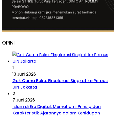
OPINI
1
13 Juni 2026
Gak Cuma Buku: Eksplorasi Singkat ke Perpus
UIN Jakarta
2
7 Juni 2026
Islam di Era Digital: Memahami Prinsip dan
Karakteristik Ajarannya dalam Kehidupan