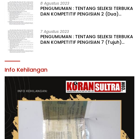
LINGKUNGAN PEMERINTAH DAERAH KABUPATEN KONAWE
8 Agustus 2023
PENGUMUMAN : TENTANG SELEKSI TERBUKA
DAN KOMPETITIF PENGISIAN 2 (Dua)
JABATAN PIMPINAN TINGGI PRATAMA DI
LINGKUNGAN PEMERINTAH DAERAH
KABUPATEN KONAWE
7 Agustus 2023
PENGUMUMAN : TENTANG SELEKSI TERBUKA
DAN KOMPETITIF PENGISIAN 7 (Tujuh)
JABATAN PIMPINAN TINGGI PRATAMA DI
LINGKUNGAN PEMERINTAH DAERAH
KABUPATEN KONAWE
Info Kehilangan