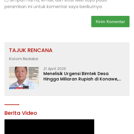
Simpan nama, email, dan situs web saya pada
peramban ini untuk komentar saya berikutnya.
TAJUK RENCANA
Kolom Redaksi
21 April 2025
Menelisik Urgensi Bimtek Desa
Hingga Miliaran Rupiah di Konawe,
Menanti Langkah Tegas Bupati
Yusran Akbar
Berita Video