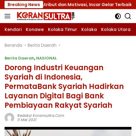
Langsung
n Atribut dan Motivasi, Incar Gelar Terbaik di Sultra
Breaking News
ke
konten
Kendari
Konawe
Kolaka Timur
Kolaka
Kolaka Utara
Beranda
Berita Daerah
Berita Daerah
,
NASIONAL
Dorong Industri Keuangan
Syariah di Indonesia,
PermataBank Syariah Hadirkan
Layanan Digital Bagi Bank
Pembiayaan Rakyat Syariah
Redaksi Koransultra.com
11 Mei 2021