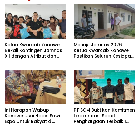
Ketua Kwarcab Konawe
Menuju Jamnas 2026,
Bekali Kontingen Jamnas
Ketua Kwarcab Konawe
XII dengan Atribut dan
Pastikan Seluruh Kesiapan
Motivasi, Incar Gelar
Kontingen di Cibubur
Terbaik di Sultra
Ini Harapan Wabup
PT SCM Buktikan Komitmen
Konawe Usai Hadiri Sawit
Lingkungan, Sabet
Expo Untuk Rakyat di
Penghargaan Terbaik I
Jakarta
Rehabilitasi DAS 2026