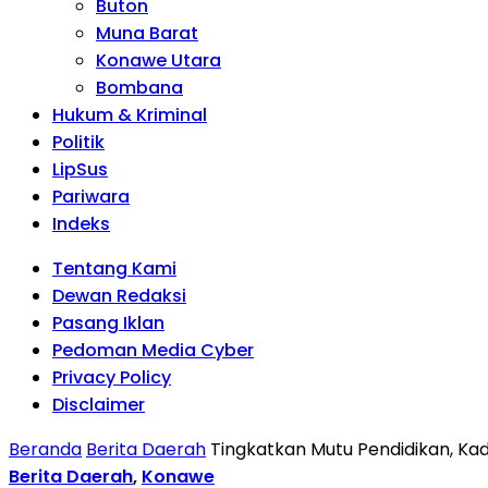
Buton
Muna Barat
Konawe Utara
Bombana
Hukum & Kriminal
Politik
LipSus
Pariwara
Indeks
Tentang Kami
Dewan Redaksi
Pasang Iklan
Pedoman Media Cyber
Privacy Policy
Disclaimer
Beranda
Berita Daerah
Tingkatkan Mutu Pendidikan, Ka
Berita Daerah
,
Konawe