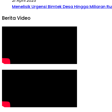
21 April 2025
Menelisik Urgensi Bimtek Desa Hingga Miliaran R
Berita Video