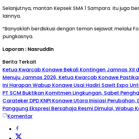
Selanjutnya, mantan Kepsek SMA 1 Sampara itu juga be
lainnya.
“Banyaklah berdiskusi dengan teman sejawat melalui 
pungkasnya.
Laporan : Nasruddin
Berita Terkait
Ketua Kwarcab Konawe Bekali Kontingen Jamnas XII den
Menuju Jamnas 2026, Ketua Kwarcab Konawe Pastikan
Ini Harapan Wabup Konawe Usai Hadiri Sawit Expo Unt
PT SCM Buktikan Komitmen Lingkungan, Sabet Penghar
Carateker DPD KNPI Konawe Utara Inisiasi Perubahan
Panggung Ekspresi Bersahaja Resmi Dimulai, Wabup K
Komentar