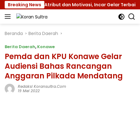
Langsung
XII dengan Atribut dan Motivasi, Incar Gelar Terbaik di Sul
Breaking News
ke
konten
Beranda
Berita Daerah
Berita Daerah
,
Konawe
Pemda dan KPU Konawe Gelar
Audiensi Bahas Rancangan
Anggaran Pilkada Mendatang
Redaksi Koransultra.com
19 Mei 2022