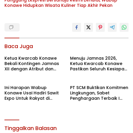
Panggung Ekspresi Bersahaja Resmi Dimulai, Wabup
Konawe Hidupkan Wisata Kuliner Tiap Akhir Pekan
Baca Juga
Ketua Kwarcab Konawe
Menuju Jamnas 2026,
Bekali Kontingen Jamnas
Ketua Kwarcab Konawe
XII dengan Atribut dan
Pastikan Seluruh Kesiapan
Motivasi, Incar Gelar
Kontingen di Cibubur
Terbaik di Sultra
Ini Harapan Wabup
PT SCM Buktikan Komitmen
Konawe Usai Hadiri Sawit
Lingkungan, Sabet
Expo Untuk Rakyat di
Penghargaan Terbaik I
Jakarta
Rehabilitasi DAS 2026
Tinggalkan Balasan