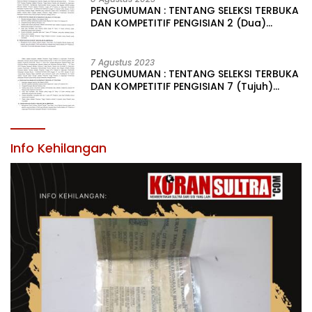
PENGUMUMAN : TENTANG SELEKSI TERBUKA
DAN KOMPETITIF PENGISIAN 2 (Dua)
JABATAN PIMPINAN TINGGI PRATAMA DI
LINGKUNGAN PEMERINTAH DAERAH
KABUPATEN KONAWE
7 Agustus 2023
PENGUMUMAN : TENTANG SELEKSI TERBUKA
DAN KOMPETITIF PENGISIAN 7 (Tujuh)
JABATAN PIMPINAN TINGGI PRATAMA DI
LINGKUNGAN PEMERINTAH DAERAH
KABUPATEN KONAWE
Info Kehilangan