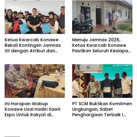
Ketua Kwarcab Konawe
Menuju Jamnas 2026,
Bekali Kontingen Jamnas
Ketua Kwarcab Konawe
XII dengan Atribut dan
Pastikan Seluruh Kesiapan
Motivasi, Incar Gelar
Kontingen di Cibubur
Terbaik di Sultra
Ini Harapan Wabup
PT SCM Buktikan Komitmen
Konawe Usai Hadiri Sawit
Lingkungan, Sabet
Expo Untuk Rakyat di
Penghargaan Terbaik I
Jakarta
Rehabilitasi DAS 2026