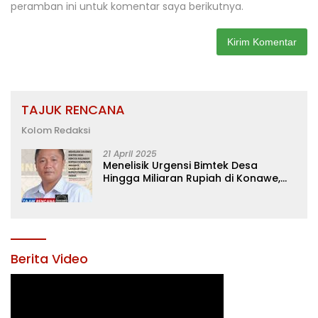
peramban ini untuk komentar saya berikutnya.
TAJUK RENCANA
Kolom Redaksi
21 April 2025
Menelisik Urgensi Bimtek Desa
Hingga Miliaran Rupiah di Konawe,
Menanti Langkah Tegas Bupati
Yusran Akbar
Berita Video