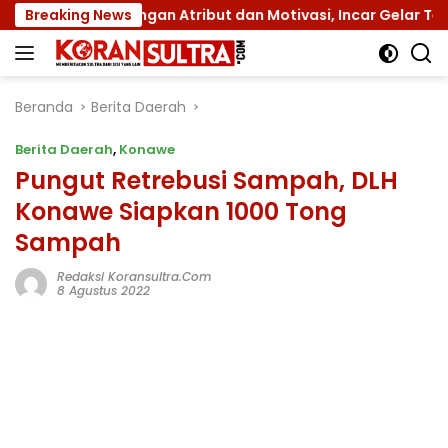
Langsung
 dengan Atribut dan Motivasi, Incar Gelar Terbaik di Sultra
Breaking News
ke
konten
Beranda
Berita Daerah
Berita Daerah
,
Konawe
Pungut Retrebusi Sampah, DLH
Konawe Siapkan 1000 Tong
Sampah
Redaksi Koransultra.com
8 Agustus 2022