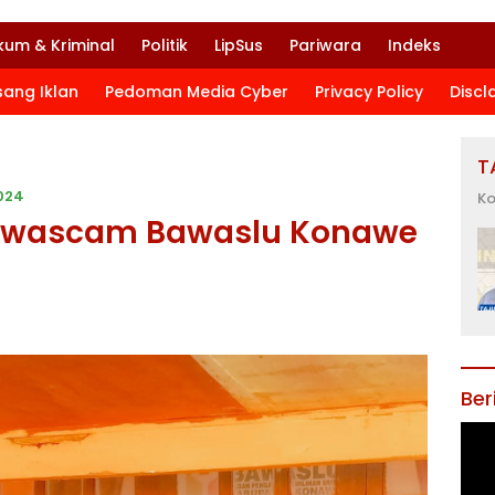
kum & Kriminal
Politik
LipSus
Pariwara
Indeks
sang Iklan
Pedoman Media Cyber
Privacy Policy
Discl
T
024
Ko
anwascam Bawaslu Konawe
Ber