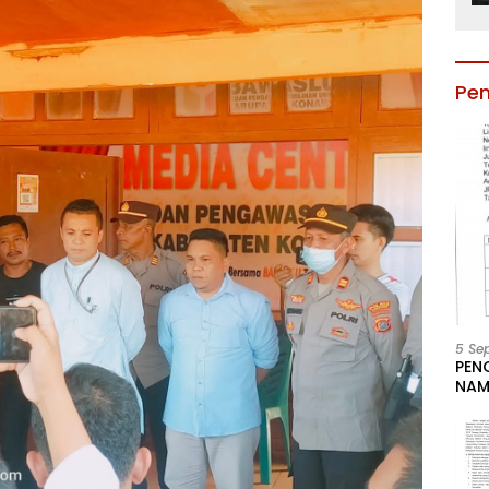
Pe
5 Se
PEN
NAM
BESA
JAB
LIN
KAB