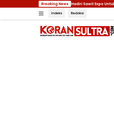
Langsung
onawe Usai Hadiri Sawit Expo Untuk Rakyat di Jakarta
Breaking News
ke
Indeks
Redaksi
konten