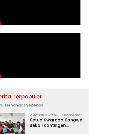
erita Terpopuler
yu Terhangat Sepekan
2 Agustus 2026
0 Komentar
Ketua Kwarcab Konawe
Bekali Kontingen
Jamnas XII dengan