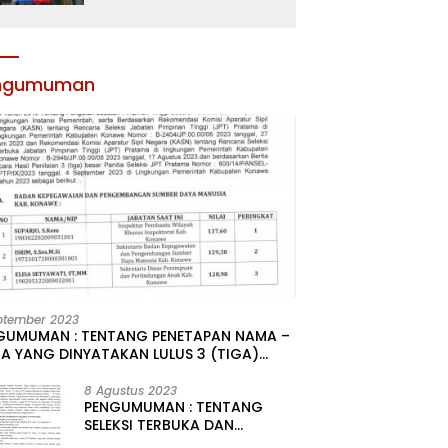
Atribut dan Motivasi,
Incar Gelar Terbaik di
Sultra
ngumuman
ptember 2023
GUMUMAN : TENTANG PENETAPAN NAMA –
A YANG DINYATAKAN LULUS 3 (TIGA)
R HASIL SELEKSI TERBUKA PENGISIAN
ATAN PIMPINAN TINGGI PRATAMA DI
8 Agustus 2023
PENGUMUMAN : TENTANG
GKUNGAN PEMERINTAH DAERAH
SELEKSI TERBUKA DAN
UPATEN KONAWE
KOMPETITIF PENGISIAN 2