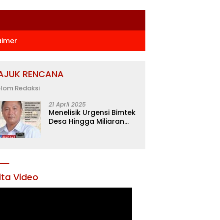
aimer
AJUK RENCANA
lom Redaksi
21 April 2025
Menelisik Urgensi Bimtek
Desa Hingga Miliaran
Rupiah di Konawe,
Menanti Langkah Tegas
Bupati Yusran Akbar
ita Video