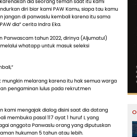
dikarenakan dia seorang teman saat itu kami
durkan diri biar kami PAW Kamu, siapa tau kamu
n jangan di panwaslu kembali karena itu sama
PAW dia” cerita Indra Eka.
 Panwascam tahun 2022, dirinya (Aljumatul)
elalui whatapp untuk masuk seleksi
bali,”
k mungkin melarang karena itu hak semua warga
ikan pengaminan lulus pada rekrutmen
n kami mengajak dialog disini saat dia datang
O
li membuka pasal 117 ayat 1 huruf L yang
gai anggota Panwaslu orang yang diputuskan
aman hukuman 5 tahun atau lebih.