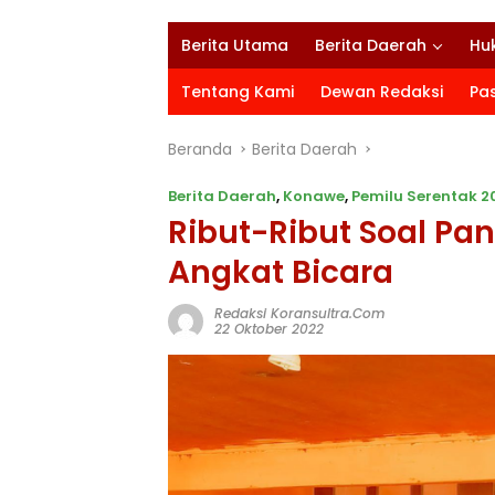
Berita Utama
Berita Daerah
Hu
Tentang Kami
Dewan Redaksi
Pa
Beranda
Berita Daerah
Berita Daerah
,
Konawe
,
Pemilu Serentak 2
Ribut-Ribut Soal P
Angkat Bicara
Redaksi Koransultra.com
22 Oktober 2022