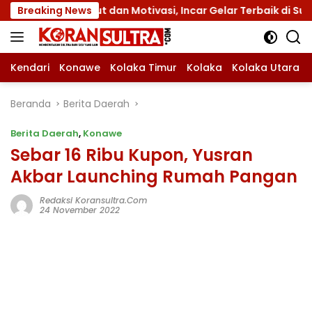
Langsung
an Motivasi, Incar Gelar Terbaik di Sultra
Breaking News
Menuju J
ke
konten
Kendari
Konawe
Kolaka Timur
Kolaka
Kolaka Utara
Beranda
Berita Daerah
Berita Daerah
,
Konawe
Sebar 16 Ribu Kupon, Yusran
Akbar Launching Rumah Pangan
Redaksi Koransultra.com
24 November 2022