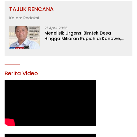
TAJUK RENCANA
Kolom Redaksi
21 April 2025
Menelisik Urgensi Bimtek Desa
Hingga Miliaran Rupiah di Konawe,
Menanti Langkah Tegas Bupati
Yusran Akbar
Berita Video