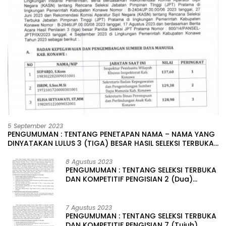
5 September 2023
PENGUMUMAN : TENTANG PENETAPAN NAMA – NAMA YANG
DINYATAKAN LULUS 3 (TIGA) BESAR HASIL SELEKSI TERBUKA
PENGISIAN JABATAN PIMPINAN TINGGI PRATAMA DI
LINGKUNGAN PEMERINTAH DAERAH KABUPATEN KONAWE
8 Agustus 2023
PENGUMUMAN : TENTANG SELEKSI TERBUKA
DAN KOMPETITIF PENGISIAN 2 (Dua)
JABATAN PIMPINAN TINGGI PRATAMA DI
LINGKUNGAN PEMERINTAH DAERAH
KABUPATEN KONAWE
7 Agustus 2023
PENGUMUMAN : TENTANG SELEKSI TERBUKA
DAN KOMPETITIF PENGISIAN 7 (Tujuh)