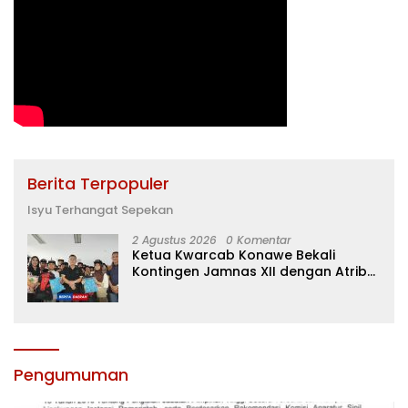
Berita Terpopuler
Isyu Terhangat Sepekan
2 Agustus 2026
0 Komentar
Ketua Kwarcab Konawe Bekali
Kontingen Jamnas XII dengan Atribut
dan Motivasi, Incar Gelar Terbaik di
Sultra
Pengumuman