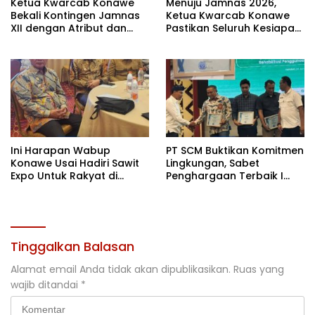
Ketua Kwarcab Konawe
Menuju Jamnas 2026,
Bekali Kontingen Jamnas
Ketua Kwarcab Konawe
XII dengan Atribut dan
Pastikan Seluruh Kesiapan
Motivasi, Incar Gelar
Kontingen di Cibubur
Terbaik di Sultra
Ini Harapan Wabup
PT SCM Buktikan Komitmen
Konawe Usai Hadiri Sawit
Lingkungan, Sabet
Expo Untuk Rakyat di
Penghargaan Terbaik I
Jakarta
Rehabilitasi DAS 2026
Tinggalkan Balasan
Alamat email Anda tidak akan dipublikasikan.
Ruas yang
wajib ditandai
*