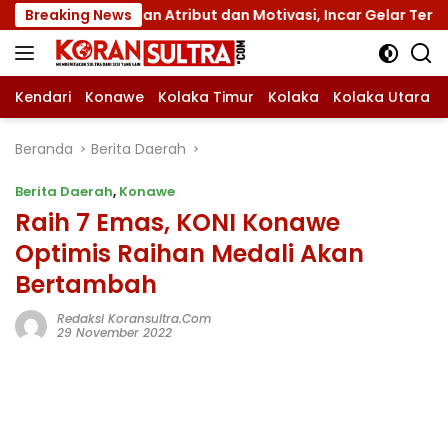
Langsung
 dengan Atribut dan Motivasi, Incar Gelar Terbaik di Sultra
Breaking News
ke
konten
Kendari
Konawe
Kolaka Timur
Kolaka
Kolaka Utara
Beranda
Berita Daerah
Berita Daerah
,
Konawe
Raih 7 Emas, KONI Konawe
Optimis Raihan Medali Akan
Bertambah
Redaksi Koransultra.com
29 November 2022