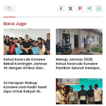
Baca Juga
Ketua Kwarcab Konawe
Menuju Jamnas 2026,
Bekali Kontingen Jamnas
Ketua Kwarcab Konawe
XII dengan Atribut dan
Pastikan Seluruh Kesiapan
Motivasi, Incar Gelar
Kontingen di Cibubur
Terbaik di Sultra
Ini Harapan Wabup
Konawe Usai Hadiri Sawit
Expo Untuk Rakyat di
Jakarta