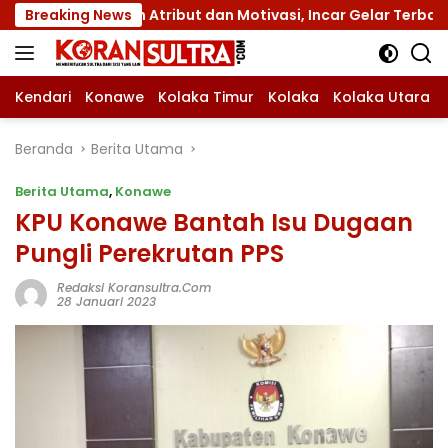
Langsung
ngan Atribut dan Motivasi, Incar Gelar Terbaik di Sultra
Breaking News
ke
konten
Kendari
Konawe
Kolaka Timur
Kolaka
Kolaka Utara
Beranda
Berita Utama
Berita Utama
,
Konawe
KPU Konawe Bantah Isu Dugaan
Pungli Perekrutan PPS
Redaksi Koransultra.com
28 Januari 2023