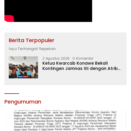
Berita Terpopuler
Isyu Terhangat Sepekan
2 Agustus 2026
0 Komentar
Ketua Kwarcab Konawe Bekali
Kontingen Jamnas XII dengan Atribut
dan Motivasi, Incar Gelar Terbaik di
Sultra
Pengumuman