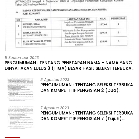
5 September 2023
PENGUMUMAN : TENTANG PENETAPAN NAMA – NAMA YANG
DINYATAKAN LULUS 3 (TIGA) BESAR HASIL SELEKSI TERBUKA
PENGISIAN JABATAN PIMPINAN TINGGI PRATAMA DI
LINGKUNGAN PEMERINTAH DAERAH KABUPATEN KONAWE
8 Agustus 2023
PENGUMUMAN : TENTANG SELEKSI TERBUKA
DAN KOMPETITIF PENGISIAN 2 (Dua)
JABATAN PIMPINAN TINGGI PRATAMA DI
LINGKUNGAN PEMERINTAH DAERAH
KABUPATEN KONAWE
7 Agustus 2023
PENGUMUMAN : TENTANG SELEKSI TERBUKA
DAN KOMPETITIF PENGISIAN 7 (Tujuh)
JABATAN PIMPINAN TINGGI PRATAMA DI
LINGKUNGAN PEMERINTAH DAERAH
KABUPATEN KONAWE