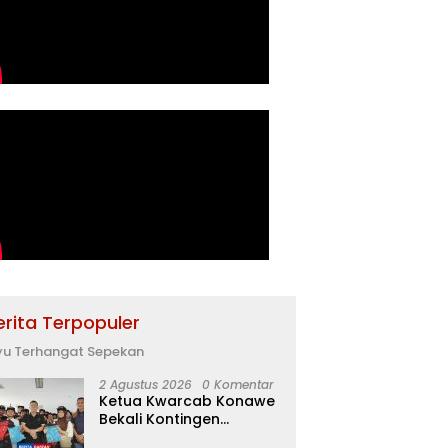
erita Terpopuler
yu Terhangat Sepekan
2 Agustus 2026
0 Komentar
Ketua Kwarcab Konawe
Bekali Kontingen
Jamnas XII dengan