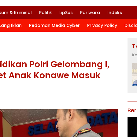
kum & Kriminal
Politik
LipSus
Pariwara
Indeks
sang Iklan
Pedoman Media Cyber
Privacy Policy
Discl
T
Ko
idikan Polri Gelombang I,
get Anak Konawe Masuk
Ber