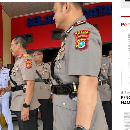
Pe
5 Se
PEN
NAM
BESA
JAB
LIN
KAB