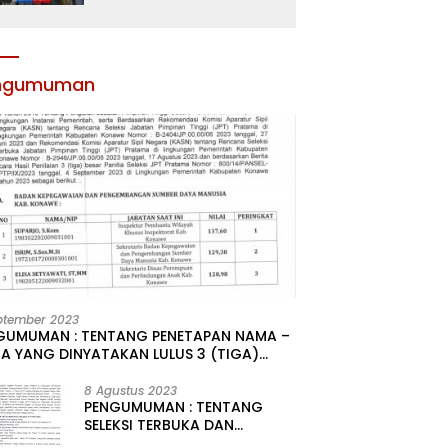
Atribut dan Motivasi,
Incar Gelar Terbaik di
Sultra
ngumuman
ptember 2023
GUMUMAN : TENTANG PENETAPAN NAMA –
A YANG DINYATAKAN LULUS 3 (TIGA)
R HASIL SELEKSI TERBUKA PENGISIAN
ATAN PIMPINAN TINGGI PRATAMA DI
8 Agustus 2023
PENGUMUMAN : TENTANG
GKUNGAN PEMERINTAH DAERAH
SELEKSI TERBUKA DAN
UPATEN KONAWE
KOMPETITIF PENGISIAN 2