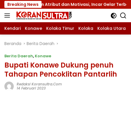
Langsung
 dengan Atribut dan Motivasi, Incar Gelar Terbaik di Sultra
Breaking News
ke
konten
Kendari
Konawe
Kolaka Timur
Kolaka
Kolaka Utara
Beranda
Berita Daerah
Berita Daerah
,
Konawe
Bupati Konawe Dukung penuh
Tahapan Pencoklitan Pantarlih
Redaksi Koransultra.com
14 Februari 2023