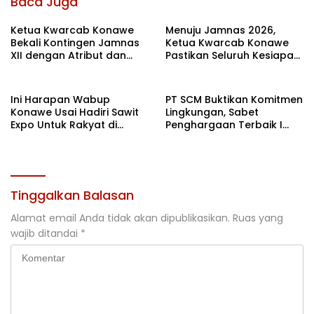
Baca Juga
Ketua Kwarcab Konawe
Menuju Jamnas 2026,
Bekali Kontingen Jamnas
Ketua Kwarcab Konawe
XII dengan Atribut dan
Pastikan Seluruh Kesiapan
Motivasi, Incar Gelar
Kontingen di Cibubur
Terbaik di Sultra
Ini Harapan Wabup
PT SCM Buktikan Komitmen
Konawe Usai Hadiri Sawit
Lingkungan, Sabet
Expo Untuk Rakyat di
Penghargaan Terbaik I
Jakarta
Rehabilitasi DAS 2026
Tinggalkan Balasan
Alamat email Anda tidak akan dipublikasikan.
Ruas yang
wajib ditandai
*