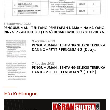
5 September 2023
PENGUMUMAN : TENTANG PENETAPAN NAMA – NAMA YANG
DINYATAKAN LULUS 3 (TIGA) BESAR HASIL SELEKSI TERBUKA
PENGISIAN JABATAN PIMPINAN TINGGI PRATAMA DI
LINGKUNGAN PEMERINTAH DAERAH KABUPATEN KONAWE
8 Agustus 2023
PENGUMUMAN : TENTANG SELEKSI TERBUKA
DAN KOMPETITIF PENGISIAN 2 (Dua)
JABATAN PIMPINAN TINGGI PRATAMA DI
LINGKUNGAN PEMERINTAH DAERAH
KABUPATEN KONAWE
7 Agustus 2023
PENGUMUMAN : TENTANG SELEKSI TERBUKA
DAN KOMPETITIF PENGISIAN 7 (Tujuh)
JABATAN PIMPINAN TINGGI PRATAMA DI
LINGKUNGAN PEMERINTAH DAERAH
KABUPATEN KONAWE
Info Kehilangan