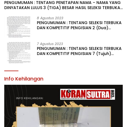
PENGUMUMAN : TENTANG PENETAPAN NAMA – NAMA YANG
DINYATAKAN LULUS 3 (TIGA) BESAR HASIL SELEKSI TERBUKA
PENGISIAN JABATAN PIMPINAN TINGGI PRATAMA DI
LINGKUNGAN PEMERINTAH DAERAH KABUPATEN KONAWE
8 Agustus 2023
PENGUMUMAN : TENTANG SELEKSI TERBUKA
DAN KOMPETITIF PENGISIAN 2 (Dua)
JABATAN PIMPINAN TINGGI PRATAMA DI
LINGKUNGAN PEMERINTAH DAERAH
KABUPATEN KONAWE
7 Agustus 2023
PENGUMUMAN : TENTANG SELEKSI TERBUKA
DAN KOMPETITIF PENGISIAN 7 (Tujuh)
JABATAN PIMPINAN TINGGI PRATAMA DI
LINGKUNGAN PEMERINTAH DAERAH
KABUPATEN KONAWE
Info Kehilangan