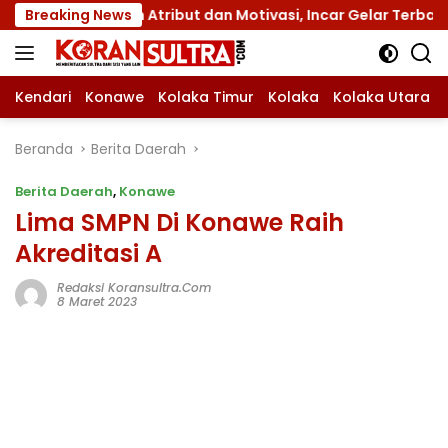
Langsung
gan Atribut dan Motivasi, Incar Gelar Terbaik di Sultra
Breaking News
ke
konten
Kendari
Konawe
Kolaka Timur
Kolaka
Kolaka Utara
Beranda
Berita Daerah
Berita Daerah
,
Konawe
Lima SMPN Di Konawe Raih
Akreditasi A
Redaksi Koransultra.com
8 Maret 2023