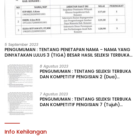
5 September 2023
PENGUMUMAN : TENTANG PENETAPAN NAMA – NAMA YANG
DINYATAKAN LULUS 3 (TIGA) BESAR HASIL SELEKSI TERBUKA
PENGISIAN JABATAN PIMPINAN TINGGI PRATAMA DI
LINGKUNGAN PEMERINTAH DAERAH KABUPATEN KONAWE
8 Agustus 2023
PENGUMUMAN : TENTANG SELEKSI TERBUKA
DAN KOMPETITIF PENGISIAN 2 (Dua)
JABATAN PIMPINAN TINGGI PRATAMA DI
LINGKUNGAN PEMERINTAH DAERAH
KABUPATEN KONAWE
7 Agustus 2023
PENGUMUMAN : TENTANG SELEKSI TERBUKA
DAN KOMPETITIF PENGISIAN 7 (Tujuh)
JABATAN PIMPINAN TINGGI PRATAMA DI
LINGKUNGAN PEMERINTAH DAERAH
KABUPATEN KONAWE
Info Kehilangan