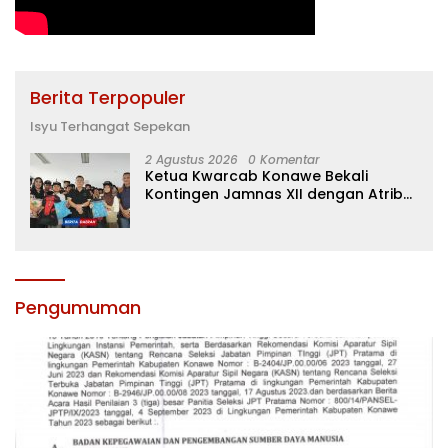
Berita Terpopuler
Isyu Terhangat Sepekan
2 Agustus 2026
0 Komentar
Ketua Kwarcab Konawe Bekali
Kontingen Jamnas XII dengan Atribut
dan Motivasi, Incar Gelar Terbaik di
Sultra
Pengumuman