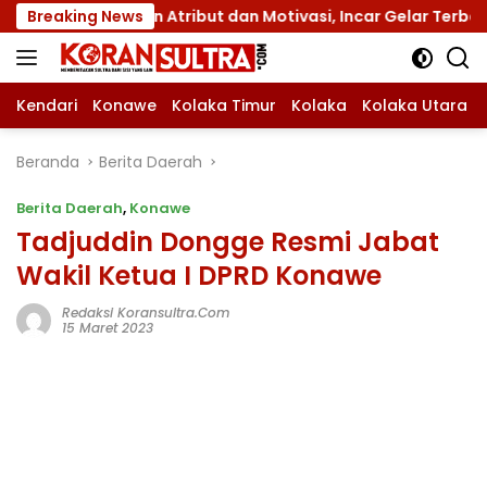
Langsung
an Atribut dan Motivasi, Incar Gelar Terbaik di Sultra
Breaking News
ke
konten
Kendari
Konawe
Kolaka Timur
Kolaka
Kolaka Utara
Beranda
Berita Daerah
Berita Daerah
,
Konawe
Tadjuddin Dongge Resmi Jabat
Wakil Ketua I DPRD Konawe
Redaksi Koransultra.com
15 Maret 2023