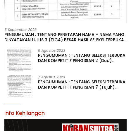
5 September 2023
PENGUMUMAN : TENTANG PENETAPAN NAMA – NAMA YANG
DINYATAKAN LULUS 3 (TIGA) BESAR HASIL SELEKSI TERBUKA
PENGISIAN JABATAN PIMPINAN TINGGI PRATAMA DI
LINGKUNGAN PEMERINTAH DAERAH KABUPATEN KONAWE
8 Agustus 2023
PENGUMUMAN : TENTANG SELEKSI TERBUKA
DAN KOMPETITIF PENGISIAN 2 (Dua)
JABATAN PIMPINAN TINGGI PRATAMA DI
LINGKUNGAN PEMERINTAH DAERAH
KABUPATEN KONAWE
7 Agustus 2023
PENGUMUMAN : TENTANG SELEKSI TERBUKA
DAN KOMPETITIF PENGISIAN 7 (Tujuh)
JABATAN PIMPINAN TINGGI PRATAMA DI
LINGKUNGAN PEMERINTAH DAERAH
KABUPATEN KONAWE
Info Kehilangan