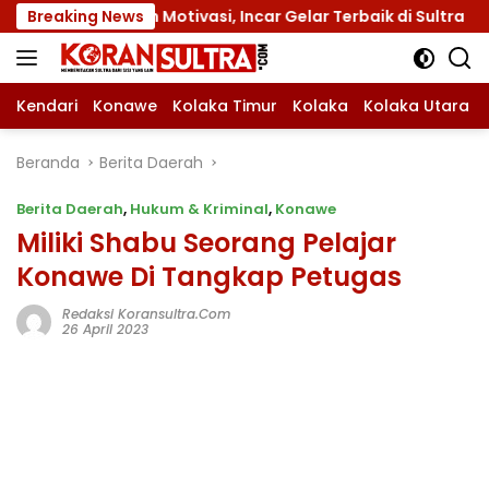
Langsung
an Motivasi, Incar Gelar Terbaik di Sultra
Breaking News
Menuju J
ke
konten
Kendari
Konawe
Kolaka Timur
Kolaka
Kolaka Utara
Beranda
Berita Daerah
Berita Daerah
,
Hukum & Kriminal
,
Konawe
Miliki Shabu Seorang Pelajar
Konawe Di Tangkap Petugas
Redaksi Koransultra.com
26 April 2023