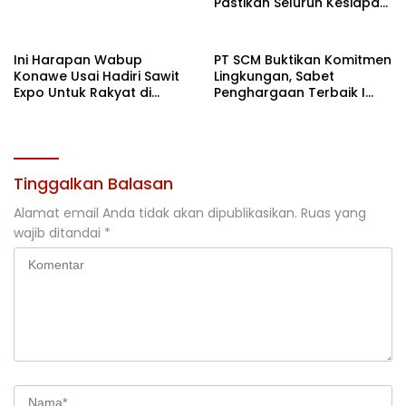
Pastikan Seluruh Kesiapan
Kontingen di Cibubur
Ini Harapan Wabup
PT SCM Buktikan Komitmen
Konawe Usai Hadiri Sawit
Lingkungan, Sabet
Expo Untuk Rakyat di
Penghargaan Terbaik I
Jakarta
Rehabilitasi DAS 2026
Tinggalkan Balasan
Alamat email Anda tidak akan dipublikasikan.
Ruas yang
wajib ditandai
*