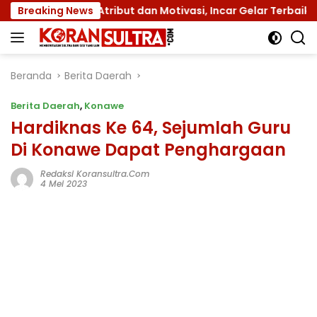
Langsung
 dengan Atribut dan Motivasi, Incar Gelar Terbaik di Sultra
Breaking News
ke
konten
Beranda
Berita Daerah
Berita Daerah
,
Konawe
Hardiknas Ke 64, Sejumlah Guru
Di Konawe Dapat Penghargaan
Redaksi Koransultra.com
4 Mei 2023