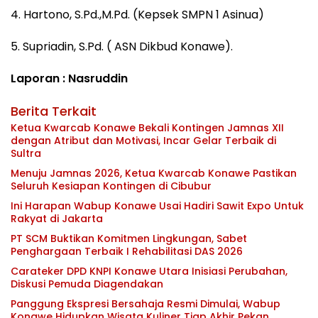
4. Hartono, S.Pd.,M.Pd. (Kepsek SMPN 1 Asinua)
5. Supriadin, S.Pd. ( ASN Dikbud Konawe).
Laporan : Nasruddin
Berita Terkait
Ketua Kwarcab Konawe Bekali Kontingen Jamnas XII
dengan Atribut dan Motivasi, Incar Gelar Terbaik di
Sultra
Menuju Jamnas 2026, Ketua Kwarcab Konawe Pastikan
Seluruh Kesiapan Kontingen di Cibubur
Ini Harapan Wabup Konawe Usai Hadiri Sawit Expo Untuk
Rakyat di Jakarta
PT SCM Buktikan Komitmen Lingkungan, Sabet
Penghargaan Terbaik I Rehabilitasi DAS 2026
Carateker DPD KNPI Konawe Utara Inisiasi Perubahan,
Diskusi Pemuda Diagendakan
Panggung Ekspresi Bersahaja Resmi Dimulai, Wabup
Konawe Hidupkan Wisata Kuliner Tiap Akhir Pekan