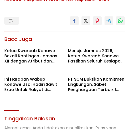
Baca Juga
Ketua Kwarcab Konawe
Menuju Jamnas 2026,
Bekali Kontingen Jamnas
Ketua Kwarcab Konawe
XII dengan Atribut dan
Pastikan Seluruh Kesiapan
Motivasi, Incar Gelar
Kontingen di Cibubur
Terbaik di Sultra
Ini Harapan Wabup
PT SCM Buktikan Komitmen
Konawe Usai Hadiri Sawit
Lingkungan, Sabet
Expo Untuk Rakyat di
Penghargaan Terbaik I
Jakarta
Rehabilitasi DAS 2026
Tinggalkan Balasan
Alamat email Anda tidak akan dipublikasikan.
Ruas yang