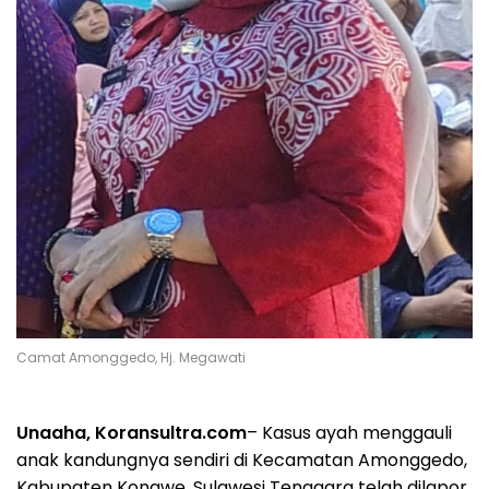
Camat Amonggedo, Hj. Megawati
Unaaha, Koransultra.com
– Kasus ayah menggauli
anak kandungnya sendiri di Kecamatan Amonggedo,
Kabupaten Konawe, Sulawesi Tenggara telah dilapor