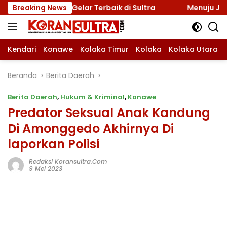
Langsung
 Gelar Terbaik di Sultra
Breaking News
Menuju Jamnas 2026, Ketua 
ke
konten
Kendari
Konawe
Kolaka Timur
Kolaka
Kolaka Utara
Beranda
Berita Daerah
Berita Daerah
,
Hukum & Kriminal
,
Konawe
Predator Seksual Anak Kandung
Di Amonggedo Akhirnya Di
laporkan Polisi
Redaksi Koransultra.com
9 Mei 2023