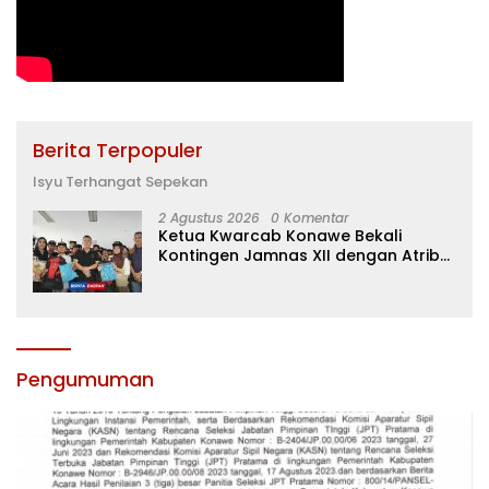
Berita Terpopuler
Isyu Terhangat Sepekan
2 Agustus 2026
0 Komentar
Ketua Kwarcab Konawe Bekali
Kontingen Jamnas XII dengan Atribut
dan Motivasi, Incar Gelar Terbaik di
Sultra
Pengumuman