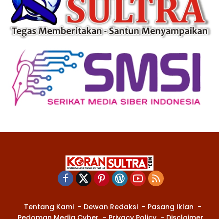
Tentang Kami
Dewan Redaksi
Pasang Iklan
Pedoman Media Cyber
Privacy Policy
Disclaimer