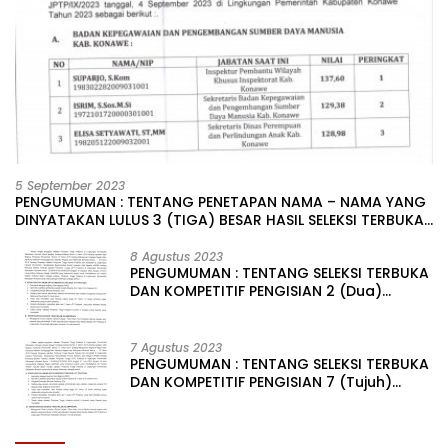
5 September 2023
PENGUMUMAN : TENTANG PENETAPAN NAMA – NAMA YANG
DINYATAKAN LULUS 3 (TIGA) BESAR HASIL SELEKSI TERBUKA
PENGISIAN JABATAN PIMPINAN TINGGI PRATAMA DI
LINGKUNGAN PEMERINTAH DAERAH KABUPATEN KONAWE
8 Agustus 2023
PENGUMUMAN : TENTANG SELEKSI TERBUKA
DAN KOMPETITIF PENGISIAN 2 (Dua)
JABATAN PIMPINAN TINGGI PRATAMA DI
LINGKUNGAN PEMERINTAH DAERAH
KABUPATEN KONAWE
7 Agustus 2023
PENGUMUMAN : TENTANG SELEKSI TERBUKA
DAN KOMPETITIF PENGISIAN 7 (Tujuh)
JABATAN PIMPINAN TINGGI PRATAMA DI
LINGKUNGAN PEMERINTAH DAERAH
KABUPATEN KONAWE