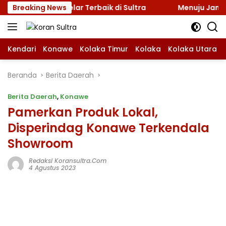
Langsung
si, Incar Gelar Terbaik di Sultra
Breaking News
Menuju Jamnas 202
ke
konten
Kendari
Konawe
Kolaka Timur
Kolaka
Kolaka Utara
Beranda
Berita Daerah
Berita Daerah
,
Konawe
Pamerkan Produk Lokal,
Disperindag Konawe Terkendala
Showroom
Redaksi Koransultra.com
4 Agustus 2023