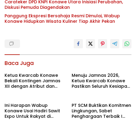
Carateker DPD KNPI Konawe Utara Inisiasi Perubahan,
Diskusi Pemuda Diagendakan
Panggung Ekspresi Bersahaja Resmi Dimulai, Wabup
Konawe Hidupkan Wisata Kuliner Tiap Akhir Pekan
Baca Juga
Ketua Kwarcab Konawe
Menuju Jamnas 2026,
Bekali Kontingen Jamnas
Ketua Kwarcab Konawe
XII dengan Atribut dan
Pastikan Seluruh Kesiapan
Motivasi, Incar Gelar
Kontingen di Cibubur
Terbaik di Sultra
Ini Harapan Wabup
PT SCM Buktikan Komitmen
Konawe Usai Hadiri Sawit
Lingkungan, Sabet
Expo Untuk Rakyat di
Penghargaan Terbaik I
Jakarta
Rehabilitasi DAS 2026