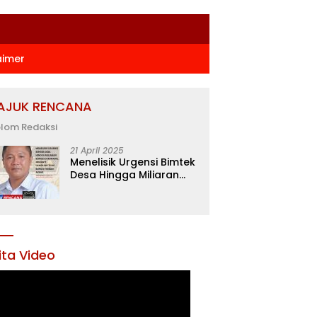
aimer
AJUK RENCANA
lom Redaksi
21 April 2025
Menelisik Urgensi Bimtek
Desa Hingga Miliaran
Rupiah di Konawe,
Menanti Langkah Tegas
Bupati Yusran Akbar
ita Video