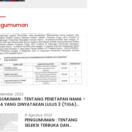
Atribut dan Motivasi,
Incar Gelar Terbaik di
Sultra
ngumuman
ptember 2023
GUMUMAN : TENTANG PENETAPAN NAMA –
A YANG DINYATAKAN LULUS 3 (TIGA)
R HASIL SELEKSI TERBUKA PENGISIAN
ATAN PIMPINAN TINGGI PRATAMA DI
8 Agustus 2023
PENGUMUMAN : TENTANG
GKUNGAN PEMERINTAH DAERAH
SELEKSI TERBUKA DAN
UPATEN KONAWE
KOMPETITIF PENGISIAN 2