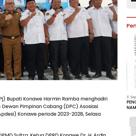
Pe
5 Se
(Pj) Bupati Konawe Harmin Ramba menghadiri
PEN
s Dewan Pimpinan Cabang (DPC) Asosiasi
NAM
BESA
Apdesi) Konawe periode 2023-2028, Selasa
JAB
LIN
KAB
DPMD Sultra, Ketua DPRD Konawe Dr. H. Ardin,