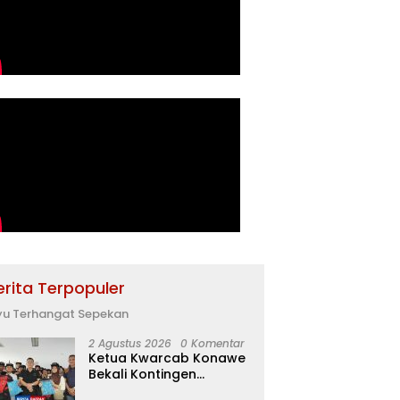
erita Terpopuler
yu Terhangat Sepekan
2 Agustus 2026
0 Komentar
Ketua Kwarcab Konawe
Bekali Kontingen
Jamnas XII dengan