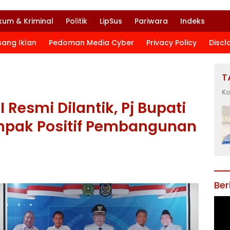
kum & Kriminal
Politik
LipSus
Pariwara
Indeks
sang Iklan
Pedoman Media Cyber
Privacy Policy
Discl
T
Ko
Resmi Dilantik, Pj Bupati
pak Positif Pembangunan
Ber