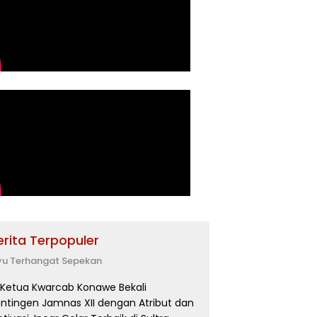
erita Terpopuler
yu Terhangat Sepekan