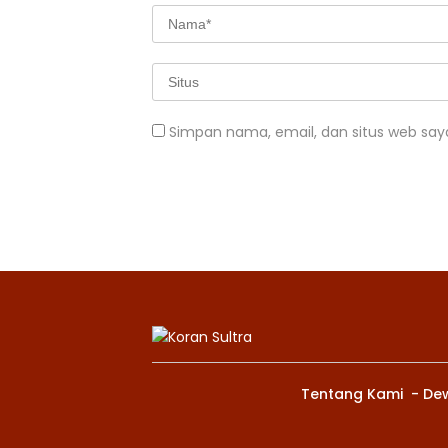
Simpan nama, email, dan situs web say
Tentang Kami
De