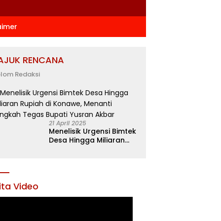
aimer
AJUK RENCANA
lom Redaksi
21 April 2025
Menelisik Urgensi Bimtek
Desa Hingga Miliaran
Rupiah di Konawe,
Menanti Langkah Tegas
Bupati Yusran Akbar
ita Video