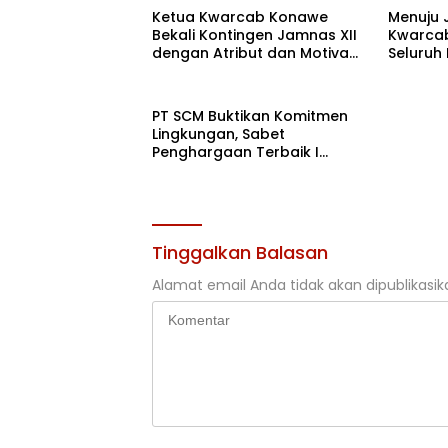
Ketua Kwarcab Konawe
Menuju 
Bekali Kontingen Jamnas XII
Kwarcab
dengan Atribut dan Motivasi,
Seluruh
Incar Gelar Terbaik di Sultra
di Cibub
PT SCM Buktikan Komitmen
Lingkungan, Sabet
Penghargaan Terbaik I
Rehabilitasi DAS 2026
Tinggalkan Balasan
Alamat email Anda tidak akan dipublikasik