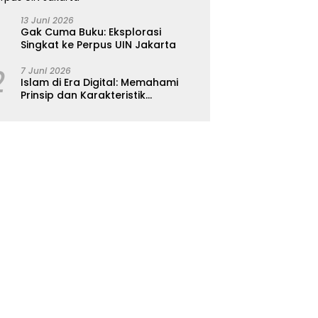
13 Juni 2026
Gak Cuma Buku: Eksplorasi
Singkat ke Perpus UIN Jakarta
2
7 Juni 2026
Islam di Era Digital: Memahami
Prinsip dan Karakteristik
Ajarannya dalam Kehidupan
Modern