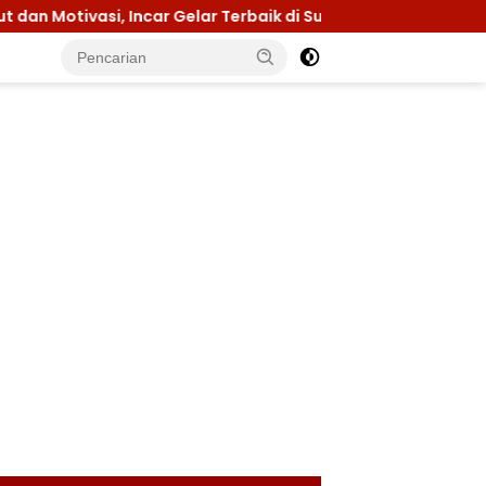
si, Incar Gelar Terbaik di Sultra
Menuju Jamnas 202