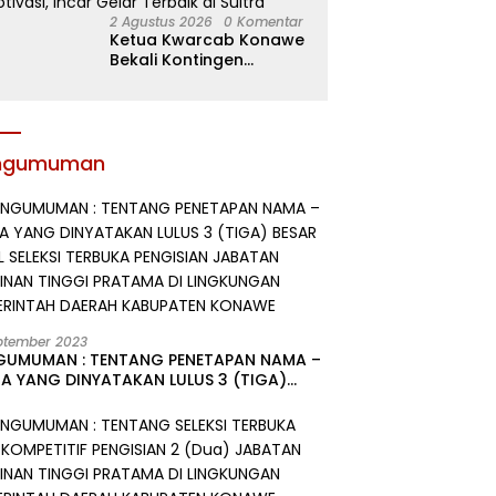
2 Agustus 2026
0 Komentar
Ketua Kwarcab Konawe
Bekali Kontingen
Jamnas XII dengan
Atribut dan Motivasi,
Incar Gelar Terbaik di
Sultra
ngumuman
ptember 2023
GUMUMAN : TENTANG PENETAPAN NAMA –
A YANG DINYATAKAN LULUS 3 (TIGA)
R HASIL SELEKSI TERBUKA PENGISIAN
ATAN PIMPINAN TINGGI PRATAMA DI
GKUNGAN PEMERINTAH DAERAH
UPATEN KONAWE