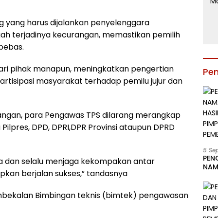
g yang harus dijalankan penyelenggara
h terjadinya kecurangan, memastikan pemilih
bebas.
ari pihak manapun, meningkatkan pengertian
Pe
rtisipasi masyarakat terhadap pemilu jujur dan
pangan, para Pengawas TPS dilarang merangkap
 Pilpres, DPD, DPRI,DPR Provinsi ataupun DPRD
5 Se
PEN
a dan selalu menjaga kekompakan antar
NAM
pkan berjalan sukses,” tandasnya
BESA
JAB
LIN
embekalan Bimbingan teknis (bimtek) pengawasan
KAB