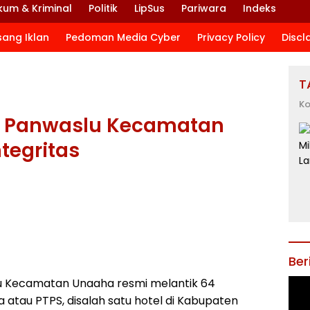
kum & Kriminal
Politik
LipSus
Pariwara
Indeks
sang Iklan
Pedoman Media Cyber
Privacy Policy
Discl
T
Ko
ua Panwaslu Kecamatan
tegritas
Ber
u Kecamatan Unaaha resmi melantik 64
tau PTPS, disalah satu hotel di Kabupaten