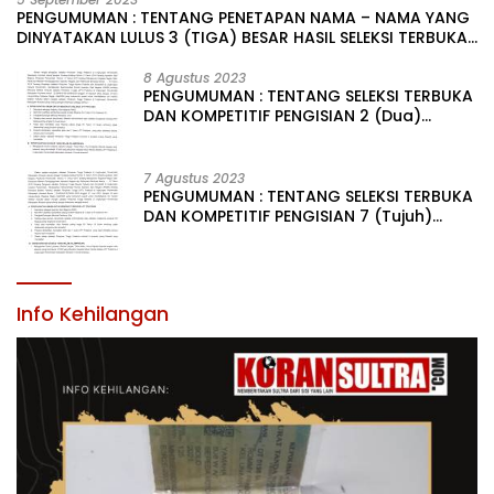
PENGUMUMAN : TENTANG PENETAPAN NAMA – NAMA YANG
DINYATAKAN LULUS 3 (TIGA) BESAR HASIL SELEKSI TERBUKA
PENGISIAN JABATAN PIMPINAN TINGGI PRATAMA DI
LINGKUNGAN PEMERINTAH DAERAH KABUPATEN KONAWE
8 Agustus 2023
PENGUMUMAN : TENTANG SELEKSI TERBUKA
DAN KOMPETITIF PENGISIAN 2 (Dua)
JABATAN PIMPINAN TINGGI PRATAMA DI
LINGKUNGAN PEMERINTAH DAERAH
KABUPATEN KONAWE
7 Agustus 2023
PENGUMUMAN : TENTANG SELEKSI TERBUKA
DAN KOMPETITIF PENGISIAN 7 (Tujuh)
JABATAN PIMPINAN TINGGI PRATAMA DI
LINGKUNGAN PEMERINTAH DAERAH
KABUPATEN KONAWE
Info Kehilangan