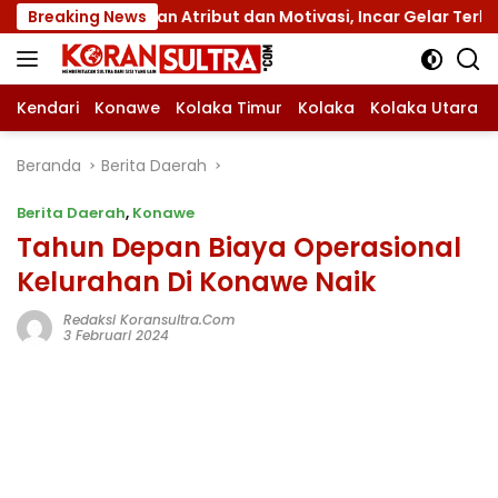
Langsung
ngan Atribut dan Motivasi, Incar Gelar Terbaik di Sultra
Breaking News
ke
konten
Kendari
Konawe
Kolaka Timur
Kolaka
Kolaka Utara
Beranda
Berita Daerah
Berita Daerah
,
Konawe
Tahun Depan Biaya Operasional
Kelurahan Di Konawe Naik
Redaksi Koransultra.com
3 Februari 2024