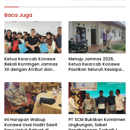
Baca Juga
Ketua Kwarcab Konawe
Menuju Jamnas 2026,
Bekali Kontingen Jamnas
Ketua Kwarcab Konawe
XII dengan Atribut dan
Pastikan Seluruh Kesiapan
Motivasi, Incar Gelar
Kontingen di Cibubur
Terbaik di Sultra
Ini Harapan Wabup
PT SCM Buktikan Komitmen
Konawe Usai Hadiri Sawit
Lingkungan, Sabet
Expo Untuk Rakyat di
Penghargaan Terbaik I