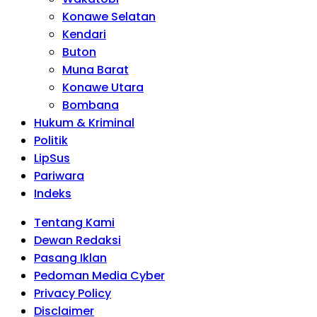
Konawe Selatan
Kendari
Buton
Muna Barat
Konawe Utara
Bombana
Hukum & Kriminal
Politik
LipSus
Pariwara
Indeks
Tentang Kami
Dewan Redaksi
Pasang Iklan
Pedoman Media Cyber
Privacy Policy
Disclaimer