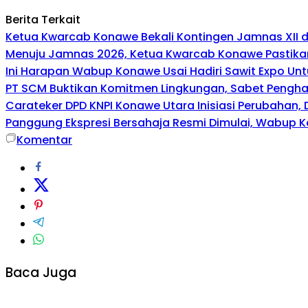
Berita Terkait
Ketua Kwarcab Konawe Bekali Kontingen Jamnas XII den
Menuju Jamnas 2026, Ketua Kwarcab Konawe Pastikan
Ini Harapan Wabup Konawe Usai Hadiri Sawit Expo Unt
PT SCM Buktikan Komitmen Lingkungan, Sabet Penghar
Carateker DPD KNPI Konawe Utara Inisiasi Perubahan
Panggung Ekspresi Bersahaja Resmi Dimulai, Wabup K
Komentar
Baca Juga