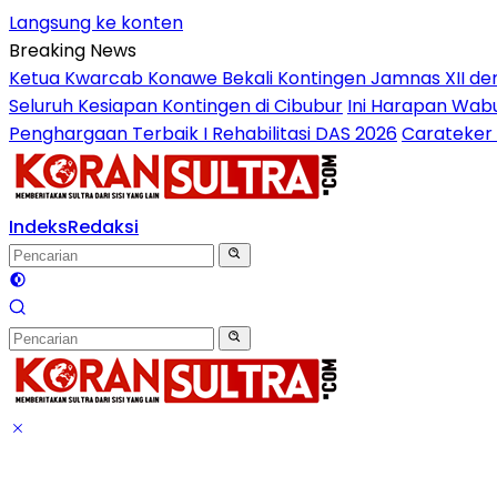
Langsung ke konten
Breaking News
Ketua Kwarcab Konawe Bekali Kontingen Jamnas XII denga
Seluruh Kesiapan Kontingen di Cibubur
Ini Harapan Wabu
Penghargaan Terbaik I Rehabilitasi DAS 2026
Carateker 
Indeks
Redaksi