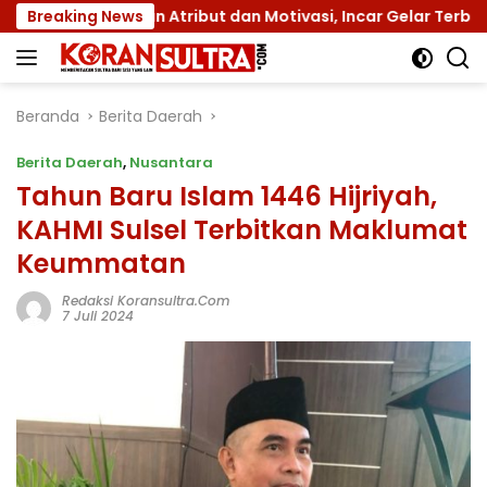
Langsung
engan Atribut dan Motivasi, Incar Gelar Terbaik di Sultra
Breaking News
ke
konten
Beranda
Berita Daerah
Berita Daerah
,
Nusantara
Tahun Baru Islam 1446 Hijriyah,
KAHMI Sulsel Terbitkan Maklumat
Keummatan
Redaksi Koransultra.com
7 Juli 2024