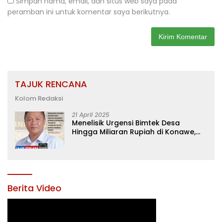
Simpan nama, email, dan situs web saya pada
peramban ini untuk komentar saya berikutnya.
TAJUK RENCANA
Kolom Redaksi
21 April 2025
Menelisik Urgensi Bimtek Desa
Hingga Miliaran Rupiah di Konawe,
Menanti Langkah Tegas Bupati
Yusran Akbar
Berita Video