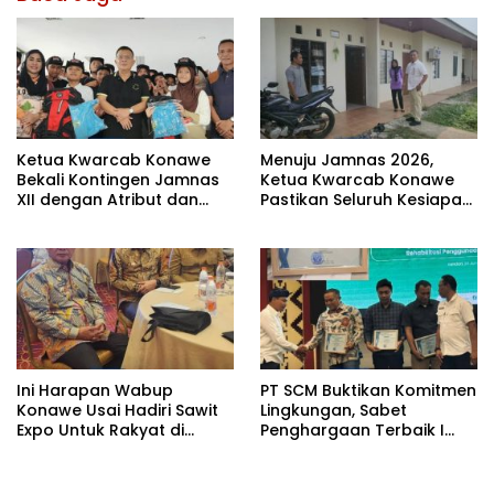
Ketua Kwarcab Konawe
Menuju Jamnas 2026,
Bekali Kontingen Jamnas
Ketua Kwarcab Konawe
XII dengan Atribut dan
Pastikan Seluruh Kesiapan
Motivasi, Incar Gelar
Kontingen di Cibubur
Terbaik di Sultra
Ini Harapan Wabup
PT SCM Buktikan Komitmen
Konawe Usai Hadiri Sawit
Lingkungan, Sabet
Expo Untuk Rakyat di
Penghargaan Terbaik I
Jakarta
Rehabilitasi DAS 2026