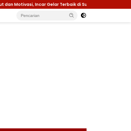
asi, Incar Gelar Terbaik di Sultra
Menuju Jamnas 20