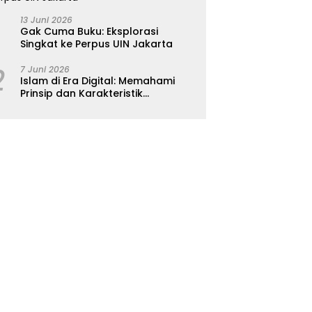
13 Juni 2026
Gak Cuma Buku: Eksplorasi
Singkat ke Perpus UIN Jakarta
2
7 Juni 2026
Islam di Era Digital: Memahami
Prinsip dan Karakteristik
Ajarannya dalam Kehidupan
Modern