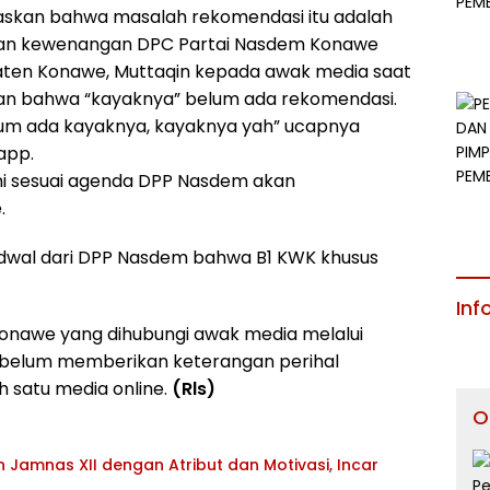
askan bahwa masalah rekomendasi itu adalah
an kewenangan DPC Partai Nasdem Konawe
aten Konawe, Muttaqin kepada awak media saat
n bahwa “kayaknya” belum ada rekomendasi.
lum ada kayaknya, kayaknya yah” ucapnya
app.
ni sesuai agenda DPP Nasdem akan
.
i jadwal dari DPP Nasdem bahwa B1 KWK khusus
Inf
 Konawe yang dihubungi awak media melalui
 belum memberikan keterangan perihal
h satu media online.
(Rls)
O
Jamnas XII dengan Atribut dan Motivasi, Incar