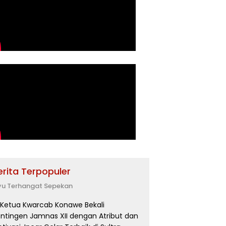
erita Terpopuler
yu Terhangat Sepekan