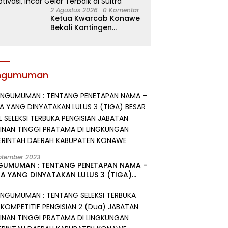
2 Agustus 2026
0 Komentar
Ketua Kwarcab Konawe
Bekali Kontingen
Jamnas XII dengan
Atribut dan Motivasi,
Incar Gelar Terbaik di
Sultra
ngumuman
ptember 2023
GUMUMAN : TENTANG PENETAPAN NAMA –
A YANG DINYATAKAN LULUS 3 (TIGA)
R HASIL SELEKSI TERBUKA PENGISIAN
ATAN PIMPINAN TINGGI PRATAMA DI
GKUNGAN PEMERINTAH DAERAH
UPATEN KONAWE