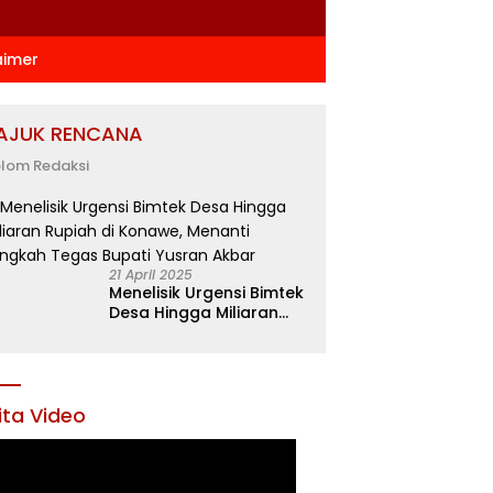
aimer
AJUK RENCANA
lom Redaksi
21 April 2025
Menelisik Urgensi Bimtek
Desa Hingga Miliaran
Rupiah di Konawe,
Menanti Langkah Tegas
Bupati Yusran Akbar
ita Video