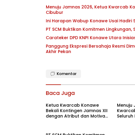
Menuju Jamnas 2026, Ketua Kwarcab Kon
Cibubur
Ini Harapan Wabup Konawe Usai Hadiri S
PT SCM Buktikan Komitmen Lingkungan, S
Carateker DPD KNPI Konawe Utara Inisi
Panggung Ekspresi Bersahaja Resmi Dim
Akhir Pekan
Komentar
Baca Juga
Ketua Kwarcab Konawe
Menuju 
Bekali Kontingen Jamnas XII
Kwarcab
dengan Atribut dan Motivasi,
Seluruh
Incar Gelar Terbaik di Sultra
di Cibub
PT SCM Buktikan Komitmen