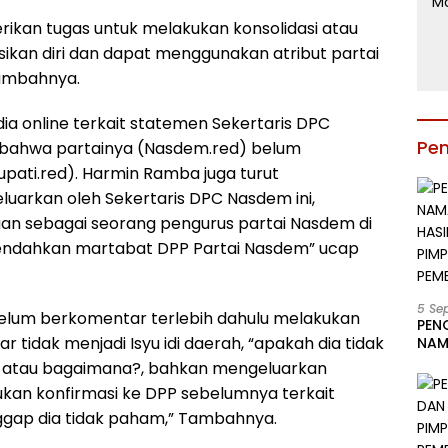
rikan tugas untuk melakukan konsolidasi atau
asikan diri dan dapat menggunakan atribut partai
Tambahnya.
ia online terkait statemen Sekertaris DPC
Pe
ahwa partainya (Nasdem.red) belum
ati.red). Harmin Ramba juga turut
uarkan oleh Sekertaris DPC Nasdem ini,
an sebagai seorang pengurus partai Nasdem di
rendahkan martabat DPP Partai Nasdem” ucap
5 Se
elum berkomentar terlebih dahulu melakukan
PEN
 tidak menjadi Isyu idi daerah, “apakah dia tidak
NAM
BESA
m atau bagaimana?, bahkan mengeluarkan
JAB
kan konfirmasi ke DPP sebelumnya terkait
LIN
KAB
nggap dia tidak paham,” Tambahnya.